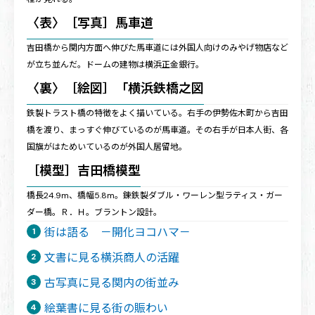
〈表〉［写真］馬車道
吉田橋から関内方面へ伸びた馬車道には外国人向けのみやげ物店など
が立ち並んだ。ドームの建物は横浜正金銀行。
〈裏〉［絵図］「横浜鉄橋之図
鉄製トラスト橋の特徴をよく描いている。右手の伊勢佐木町から吉田
橋を渡り、まっすぐ伸びているのが馬車道。その右手が日本人街、各
国旗がはためいているのが外国人居留地。
［模型］吉田橋模型
橋長24.9m、橋幅5.8m。錬鉄製ダブル・ワーレン型ラティス・ガー
ダー橋。Ｒ．Ｈ。ブラントン設計。
街は語る －開化ヨコハマ－
文書に見る横浜商人の活躍
古写真に見る関内の街並み
絵葉書に見る街の賑わい