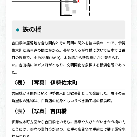
鉄の橋
吉田橋は居留地を含む関内とその周囲の関外を結ぶ橋の一つで、伊勢
佐木町と馬車道の間にかかる。長崎のくろがね橋に次いで日本で２番
目の鉄橋で、明治22年(1869)、木製橋から鉄製橋にかけ替えられ
た。吉田橋にはガス灯がともり、文明開化を象徴する横浜名所であっ
た。
〈表〉［写真］伊勢佐木町
吉田橋から関外に続く伊勢佐木町は歓楽街として発展した。右手の三
角屋根の建物は、百貨店の前身ともいうべき勧工場の横浜館。
〈表〉［写真］吉田橋
伊勢佐木町方面から吉田橋をのぞむ。馬車や人びとがいきかう橋の向
こうには、寄席の富竹亭が建つ。左手の広告塔の手前には獅子頭給水
栓が見れる。