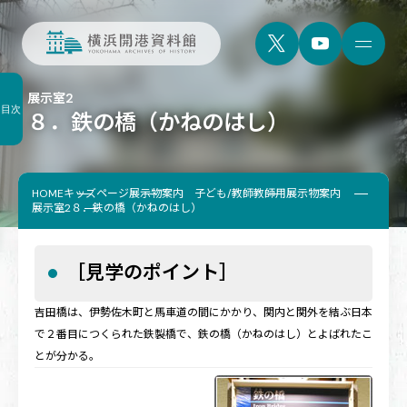
展示室2
目次
８．鉄の橋（かねのはし）
HOME
キッズページ
展示物案内 子ども/教師
教師用展示物案内
展示室2
８．鉄の橋（かねのはし）
［見学のポイント］
吉田橋は、伊勢佐木町と馬車道の間にかかり、関内と関外を結ぶ日本
で２番目につくられた鉄製橋で、鉄の橋（かねのはし）とよばれたこ
とが分かる。