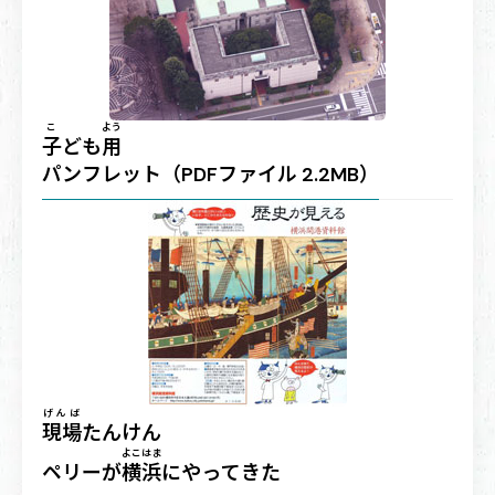
こ
よう
子
ども
用
パンフレット（PDFファイル 2.2MB）
げんば
現場
たんけん
よこはま
ペリーが
横浜
にやってきた