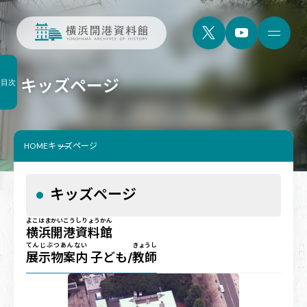
キッズページ
目次
HOME
キッズページ
キッズページ
よこはまかいこうしりょうかん
横浜開港資料館
てんじぶつあんない
きょうし
展示物案内
子ども/
教師