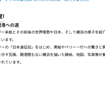
室1
開港への道
リー来航とその前後の世界情勢や日本、そして横浜の様子を紹
ています。
リーの「日本遠征記」をはじめ、黒船やペリー一行ヘの驚きと
を示す瓦版、開港間もない横浜を描いた錦絵、地図、写真等が
されています。