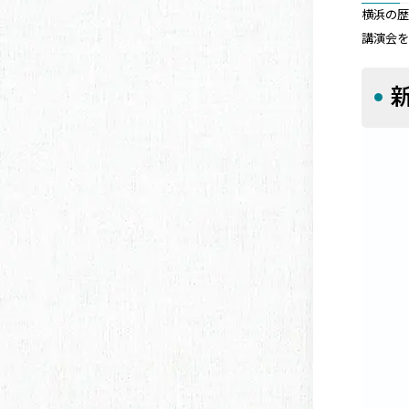
横浜の
講演会
新