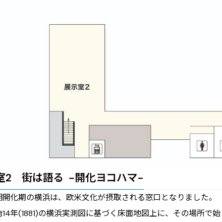
室2 街は語る -開化ヨコハマ-
明開化期の横浜は、欧米文化が摂取される窓口となりました。
治14年(1881)の横浜実測図に基づく床面地図上に、その場所