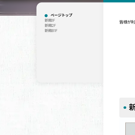
ページトップ
新館1F
皆様が
新館2F
新館B1F
新