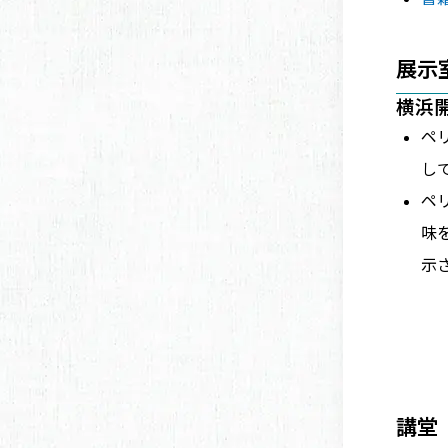
展示
横浜
ペ
し
ペ
味
示
講堂