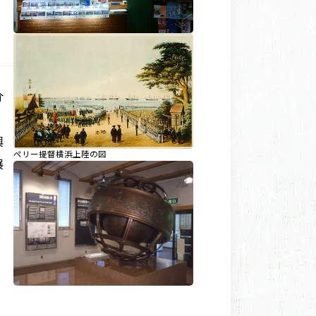
介
興
ペリー提督横浜上陸の図
展