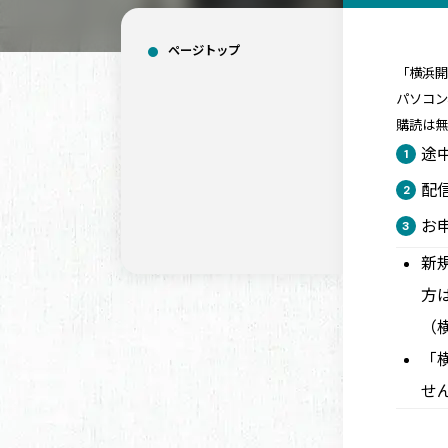
ページトップ
「横浜
パソコ
購読は無
途
配
お
新
方
（横
「
せ