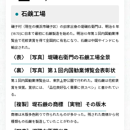
石鹸工場
磯子村（現在の横浜市磯子区）の旧家出身の堤磯右衛門は、明治６年
(1873)に日本で最初に石鹸製造を始めた。明治10年第１回内国勧業博
覧会で花紋褒賞を得て全国的に有名になり、石鹸は中国やインドにも
輸出された。
〈表〉［写真］堤磯右衛門の石鹸工場全景
〈裏〉［写真］第１回内国勧業博覧会表彰状
第１回内国勧業博覧会は、東京上野公園で行われた。堤石鹸は花紋褒
賞を受賞。賞状には、「品位良好弘く需要に供スベシ」と書かれてい
る。
［複製］堤石鹸の商標 ［実物］その版木
商標は木版多色刷りで作られたものが多かった。残された商標から何
種類もの石鹸を製造していたことがわかる。