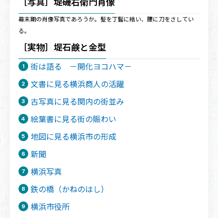
［写真］堤磯右衛門肖像
幕末期の肖像写真であろうか。髪を丁髷に結い、腰に刀をさしてい
る。
［実物］堤石鹸と金型
街は語る －開化ヨコハマ－
文書に見る横浜商人の活躍
古写真に見る関内の街並み
絵葉書に見る街の賑わい
地図に見る横浜市の形成
新聞
横浜写真
鉄の橋（かねのはし）
横浜市役所