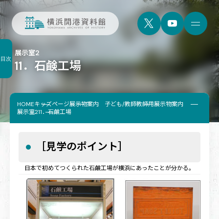
展示室2
目次
11．石鹸工場
HOME
キッズページ
展示物案内 子ども/教師
教師用展示物案内
展示室2
11．石鹸工場
［見学のポイント］
日本で初めてつくられた石鹸工場が横浜にあったことが分かる。