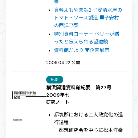
書
資料よもやま話2 子安清水屋の
トマト・ソース製造 ■子安村
の西洋野菜
特別資料コーナー ペリーが贈
ったと伝えられる望遠鏡
資料館だより ▼企画展示
2009.04.22 公開
紀要
横浜開港資料館紀要 第27号
2009年刊
研究ノート
都筑郡における二大政党化の進
行過程
－都筑研究会を中心に
松本洋幸