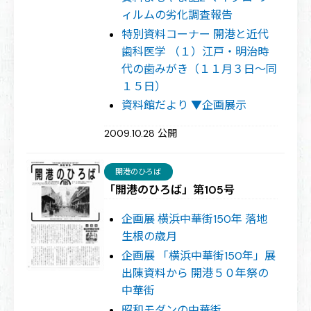
ィルムの劣化調査報告
特別資料コーナー 開港と近代
歯科医学 （１）江戸・明治時
代の歯みがき（１１月３日〜同
１５日）
資料館だより ▼企画展示
2009.10.28 公開
開港のひろば
「開港のひろば」第105号
企画展 横浜中華街150年 落地
生根の歳月
企画展 「横浜中華街150年」展
出陳資料から 開港５０年祭の
中華街
昭和モダンの中華街