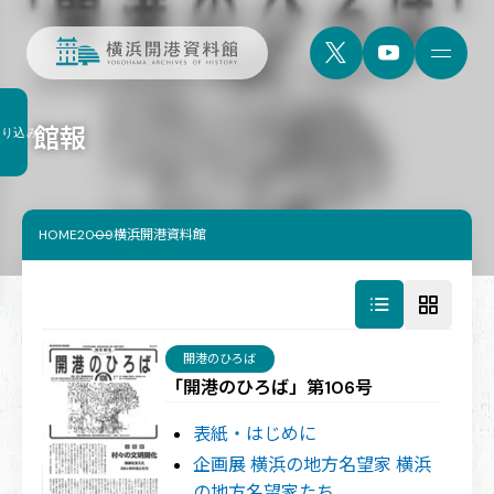
館報
絞り込み
HOME
2009横浜開港資料館
開港のひろば
「開港のひろば」第106号
表紙・はじめに
企画展 横浜の地方名望家 横浜
の地方名望家たち