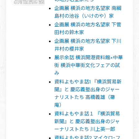
企画展 横浜の地方名望家 南綱
島村の池谷（いけのや）家
企画展 横浜の地方名望家 下菅
田村の鈴木家
企画展 横浜の地方名望家 下川
井村の櫻井家
展示余話 横浜開港資料館×中華
街 横浜中華街文化フェアの試
み
資料よもやま話1 『横浜貿易新
聞』と 慶応義塾出身のジャー
ナリストたち 高橋義雄（箒
庵）
資料よもやま話１ 『横浜貿易
新聞』と 慶応義塾出身のジャ
ーナリストたち 川上英一郎
資料よもやま話2 マイクロ･フ