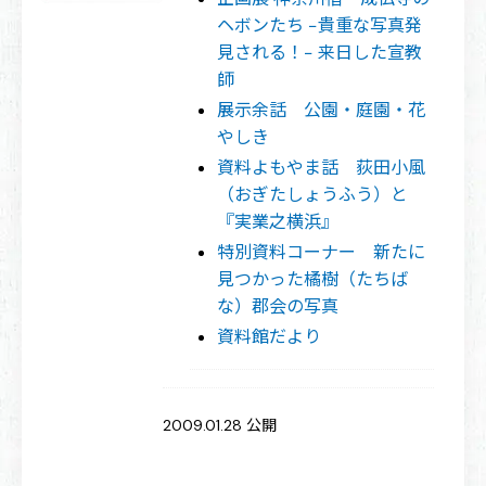
ヘボンたち −貴重な写真発
見される！− 来日した宣教
師
展示余話 公園・庭園・花
やしき
資料よもやま話 荻田小風
（おぎたしょうふう）と
『実業之横浜』
特別資料コーナー 新たに
見つかった橘樹（たちば
な）郡会の写真
資料館だより
2009.01.28 公開