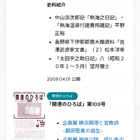
史料紹介
中山浜次郎記「熱海之日記」・
「熱海温泉行諸費用雑記」
平野
正裕
長野県下伊那郡喬木館資料「吉
澤武彦家文書」（２）
松本洋幸
「太田宇之助日記」八（昭和２
０年１～５月）
望月雅士
2009.04.01 公開
開港のひろば
「開港のひろば」第103号
企画展 横浜開港と宣教師
−翻訳聖書の誕生−
企画展 神奈川宿 成仏寺の