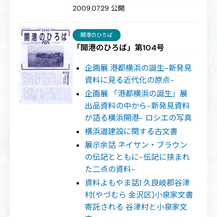
2009.07.29 公開
開港のひろば
「開港のひろば」第104号
企画展 港都横浜の誕生−新発見
資料に見る近代化の原点−
企画展 「港都横浜の誕生」展
出品資料の中から−新発見資料
が語る横浜開港− ロシエの写真
横浜道建設に関する古文書
展示余話 ネイサン・ブラウン
の伝記とともに−伝記に挟まれ
た二点の資料−
資料よもやま話1 久良岐郡谷津
村(やづむら 金沢区)小泉家文書
寄託される 谷津村と小泉家文