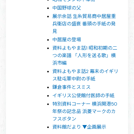
中国野球の父
展示余話 生糸貿易商中居屋重
兵衛店の盛衰 番頭の手紙の発
見
中居屋の登場
資料よもやま話1 昭和初期の二
つの楽譜 「人形を送る歌」横
浜市編
資料よもやま話2 幕末のイギリ
ス駐屯軍中尉の手紙
鎌倉事件とスミス
イギリス公使館付医師の手紙
特別資料コーナー 横浜開港50
年祭の記念品 浜菱マークのカ
フスボタン
資料館だより ▼企画展示