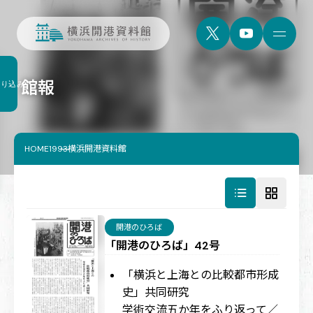
館報
絞り込み
HOME
1993横浜開港資料館
開港のひろば
「開港のひろば」42号
「横浜と上海との比較都市形成
史」共同研究
学術交流五か年をふり返って／