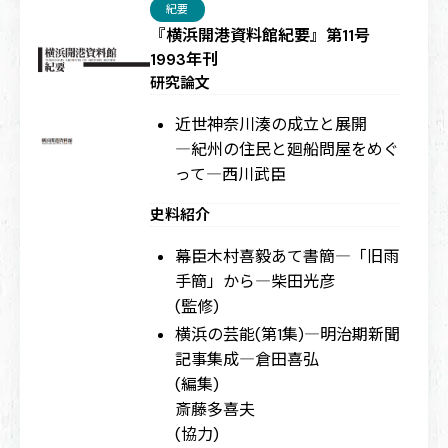
紀要
『横浜開港資料館紀要』第11号
1993年刊
研究論文
近世神奈川湊の成立と展開
―紀州の住民と廻船問屋をめぐ
って―
西川武臣
史料紹介
幕臣木村喜毅あて書簡―「旧雨
手簡」から―
柴田光彦
(監修)
横浜の芸能(第1集)―明治期新聞
記事集成―
倉田喜弘
(編集)
斎藤多喜夫
(協力)