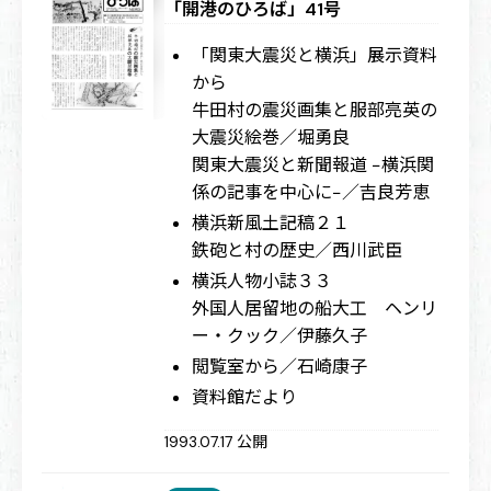
「開港のひろば」41号
「関東大震災と横浜」展示資料
から
牛田村の震災画集と服部亮英の
大震災絵巻／堀勇良
関東大震災と新聞報道 −横浜関
係の記事を中心に−／吉良芳恵
横浜新風土記稿２１
鉄砲と村の歴史／西川武臣
横浜人物小誌３３
外国人居留地の船大工 ヘンリ
ー・クック／伊藤久子
閲覧室から／石崎康子
資料館だより
1993.07.17 公開