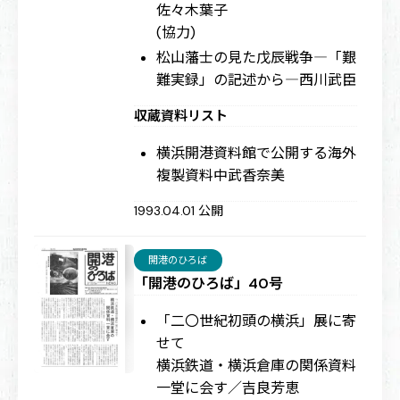
佐々木葉子
(協力)
松山藩士の見た戊辰戦争―「艱
難実録」の記述から―
西川武臣
収蔵資料リスト
横浜開港資料館で公開する海外
複製資料
中武香奈美
1993.04.01 公開
開港のひろば
「開港のひろば」40号
「二〇世紀初頭の横浜」展に寄
せて
横浜鉄道・横浜倉庫の関係資料
一堂に会す／吉良芳恵