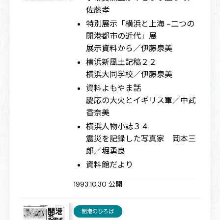
佐藤孝
特別展示「横浜と上海 −二つの
開港都市の近代」展
展示資料から／伊藤泉美
横浜新風土記稿２２
横浜大同学校／伊藤泉美
資料よもやま話
慶応の大火とイギリス軍／中武
香奈美
横浜人物小誌３４
震災を記録した写真家 岡本三
郎／堀勇良
資料館だより
1993.10.30 公開
開港のひろば