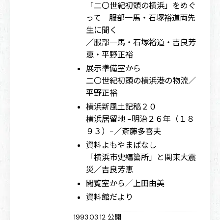
「二〇世紀初頭の横浜」をめぐ
って 服部一馬・石塚裕道両先
生に聞く
／服部一馬・石塚裕道・吉良芳
恵・平野正裕
展示準備室から
二〇世紀初頭の横浜港の物流／
平野正裕
横浜新風土記稿２０
横浜居留地 −明治２６年（１８
９３）−／斎藤多喜夫
資料よもやまばなし
「横浜市史編纂所」と関東大震
災／吉良芳恵
閲覧室から／上田由美
資料館だより
1993.03.12 公開