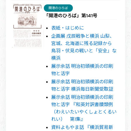
開港のひろば
「開港のひろば」第141号
表紙・はじめに
企画展 戊辰戦争と横浜 山梨、
宮城、北海道に残る記録から
鳥羽・伏見の戦いと「安全」な
横浜
展示余話 明治初頭横浜の印刷
物と活字
展示余話 明治初頭横浜の印刷
物と活字 横浜毎日新聞受取証
展示余話 明治初頭横浜の印刷
物と活字 『和英対訳書牘類例
（わえいたいやくしょとくるい
れい） 第1集』
資料よもやま話 『横浜貿易新