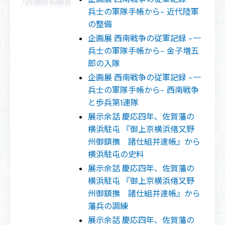
兵士の軍隊手帳から− 近代陸軍
の整備
企画展 西南戦争の従軍記録 −一
兵士の軍隊手帳から− 金子増五
郎の入隊
企画展 西南戦争の従軍記録 −一
兵士の軍隊手帳から− 西南戦争
と歩兵第1連隊
展示余話 慶応四年、佐賀藩の
横浜駐屯 『御上京横浜偖又野
州御鎮撫 諸仕組并達帳』から
横浜駐屯の史料
展示余話 慶応四年、佐賀藩の
横浜駐屯 『御上京横浜偖又野
州御鎮撫 諸仕組并達帳』から
藩兵の調練
展示余話 慶応四年、佐賀藩の