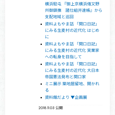
横浜駐屯 『御上京横浜偖又野
州御鎮撫 諸仕組并達帳』から
支配地域と巡回
資料よもやま話 「関口日記」
にみる生麦村の近代化 はじめ
に
資料よもやま話 「関口日記」
にみる生麦村の近代化 実業家
への転身を目指して
資料よもやま話 「関口日記」
にみる生麦村の近代化 大日本
帝国憲法発布と関口家
ミニ展示 築地居留地、開かれ
る
資料館だより ▼企画展
2018.11.03 公開