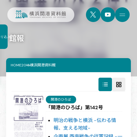
館報
絞り込み
HOME
2018横浜開港資料館
開港のひろば
「開港のひろば」第142号
明治の戦争と横浜 −伝わる情
報、支える地域−
企画展 西南戦争の従軍記録 −一