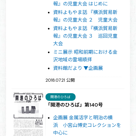
報』の児童大会 はじめに
資料よもやま話 『横浜貿易新
報』の児童大会 ２ 児童大会
資料よもやま話 『横浜貿易新
報』の児童大会 ３ 巡回児童
大会
ミニ展示 昭和前期における金
沢地域の霊場順拝
資料館だより ▼企画展
2018.07.21 公開
開港のひろば
「開港のひろば」第140号
企画展 金属活字と明治の横
浜 小宮山博史コレクションを
中心に