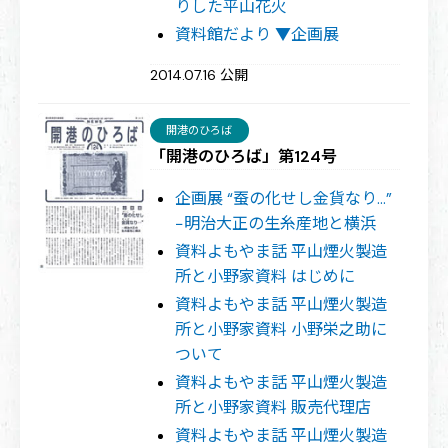
りした平山花火
資料館だより ▼企画展
2014.07.16 公開
開港のひろば
「開港のひろば」第124号
企画展 “蚕の化せし金貨なり…”
−明治大正の生糸産地と横浜
資料よもやま話 平山煙火製造
所と小野家資料 はじめに
資料よもやま話 平山煙火製造
所と小野家資料 小野栄之助に
ついて
資料よもやま話 平山煙火製造
所と小野家資料 販売代理店
資料よもやま話 平山煙火製造