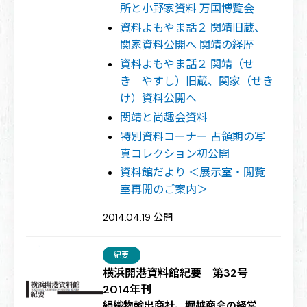
所と小野家資料 万国博覧会
資料よもやま話２ 関靖旧蔵、
関家資料公開へ 関靖の経歴
資料よもやま話２ 関靖（せ
き やすし）旧蔵、関家（せき
け）資料公開へ
関靖と尚趣会資料
特別資料コーナー 占領期の写
真コレクション初公開
資料館だより ＜展示室・閲覧
室再開のご案内＞
2014.04.19 公開
紀要
横浜開港資料館紀要 第32号
2014年刊
絹織物輸出商社、堀越商会の経営