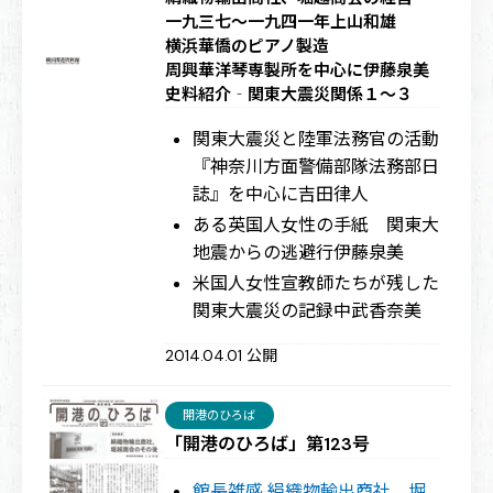
一九三七～一九四一年
上山和雄
横浜華僑のピアノ製造
周興華洋琴専製所を中心に
伊藤泉美
史料紹介‐関東大震災関係１～３
関東大震災と陸軍法務官の活動
『神奈川方面警備部隊法務部日
誌』を中心に
吉田律人
ある英国人女性の手紙 関東大
地震からの逃避行
伊藤泉美
米国人女性宣教師たちが残した
関東大震災の記録
中武香奈美
2014.04.01 公開
開港のひろば
「開港のひろば」第123号
館長雑感 絹織物輸出商社、堀