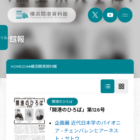
館報
絞り込み
HOME
2014横浜開港資料館
開港のひろば
「開港のひろば」第126号
企画展 近代日本学のパイオニ
ア −チェンバレンとアーネス
ト・サトウ