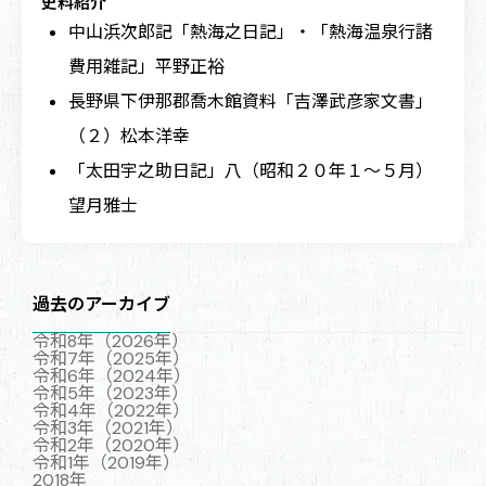
史料紹介
中山浜次郎記「熱海之日記」・「熱海温泉行諸
費用雑記」
平野正裕
長野県下伊那郡喬木館資料「吉澤武彦家文書」
（２）
松本洋幸
「太田宇之助日記」八（昭和２０年１～５月）
望月雅士
過去のアーカイブ
令和8年（2026年）
令和7年（2025年）
令和6年（2024年）
令和5年（2023年）
令和4年（2022年）
令和3年（2021年）
令和2年（2020年）
令和1年（2019年）
2018年