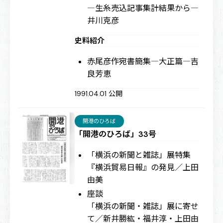
―生糸売込記事集計結果から―
井川克彦
史料紹介
赤尾彦作宛書簡集―大正篇―
吉
良芳恵
1991.04.01 公開
開港のひろば
「開港のひろば」33号
「横浜の新聞と雑誌」展特集
『横浜貿易日報』の発見／上田
由美
座談
「横浜の新聞・雑誌」展に寄せ
て／新井勝紘・福井淳・上田由