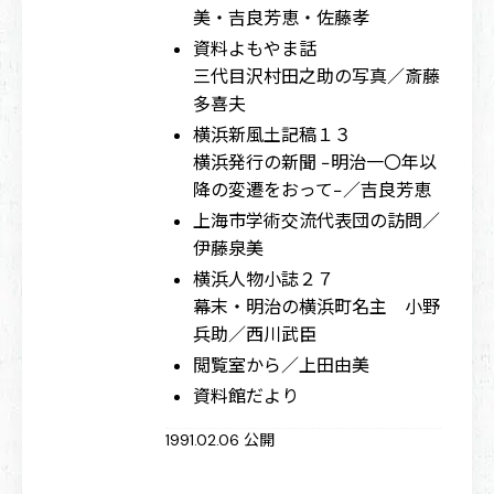
美・吉良芳恵・佐藤孝
資料よもやま話
三代目沢村田之助の写真／斎藤
多喜夫
横浜新風土記稿１３
横浜発行の新聞 −明治一〇年以
降の変遷をおって−／吉良芳恵
上海市学術交流代表団の訪問／
伊藤泉美
横浜人物小誌２７
幕末・明治の横浜町名主 小野
兵助／西川武臣
閲覧室から／上田由美
資料館だより
1991.02.06 公開