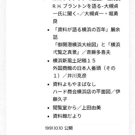
R. H. ブラントンを語る−大槻貞
一氏に聞く−／大槻貞一・堀勇
良
「資料が語る横浜の百年」展余
話
「御開港横浜大絵図」と「横浜
弌覧之真景」／斎藤多喜夫
横浜新風土記稿１５
外国商館の日本人番頭（その
１）／井川克彦
資料よもやまばなし
ハード商会横浜店の平面図／伊
藤久子
閲覧室から／上田由美
資料館だより
1991.10.10 公開