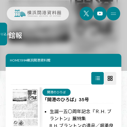
館報
絞り込み
HOME
1991横浜開港資料館
開港のひろば
「開港のひろば」35号
生誕一五〇周年記念『Ｒ.Ｈ. ブ
ラントン』展特集
R. H. ブラントンの遺品／堀勇良