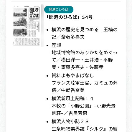
開港のひろば
「開港のひろば」34号
横浜の歴史を見つめる 玉楠の
記／斎藤多喜夫
座談
地域博物館のありかたをめぐっ
て／横田洋一・土井浩・平野
実・斎藤多喜夫・佐藤孝
資料よもやまばなし
フランス陸軍士官、カミュの葬
儀／中武香奈美
横浜新風土記稿１４
本牧の「小野公園」−小野光景
別荘−／吉良芳恵
横浜人物小誌２８
生糸絹物業界誌『シルク』の編