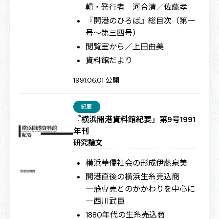
輯・発行者 河合清／佐藤孝
『開港のひろば』総目次（第一
号〜第三四号）
閲覧室から／上田由美
資料館だより
1991.06.01 公開
紀要
『横浜開港資料館紀要』第9号1991
年刊
研究論文
横浜華僑社会の形成
伊藤泉美
開港直後の横浜生糸売込商
―藩専売とのかかわりを中心に
―
西川武臣
1880年代の生糸売込商