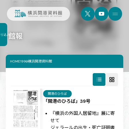
館報
絞り込み
HOME
1992横浜開港資料館
開港のひろば
「開港のひろば」39号
『横浜の外国人居留地』展に寄
せて
ジェラールの出生・死亡証明書