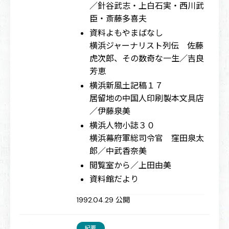
／針谷武志・上白石実・西川武
臣・斎藤多喜夫
資料よもやまばなし
横浜ジャーナリスト列伝 佐藤
虎次郎、その数奇な一生／吉良
芳恵
横浜新風土記稿１７
居留地の中国人印刷製本文具店
／伊藤泉美
横浜人物小誌３０
横浜幕府軍総司令官 窪田泉太
郎／中武香奈美
閲覧室から／上田由美
資料館だより
1992.04.29 公開
紀要