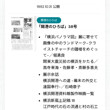
1992.10.31 公開
開港のひろば
「開港のひろば」38号
『横浜パノラマ図』展に寄せて
画像の中のランドマーク−クラ
イストチャーチの鐘楼をめぐっ
て−／堀勇良
関東大震災前の横浜をかたる／
高寺東海・佐藤孝・斎藤多喜夫
展示余話
横浜開港への道 −幕末の外交と
遠国奉行−／石崎康子
横浜開港資料館製作映画一覧
横浜新風土記稿 18
江戸時代の石の流通と村の石工