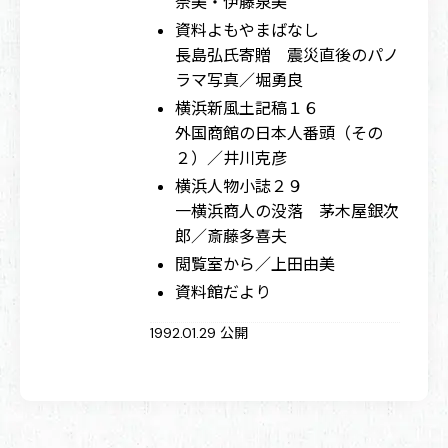
奈美・伊藤泉美
資料よもやまばなし
長島弘氏寄贈 震災直後のパノ
ラマ写真／堀勇良
横浜新風土記稿１６
外国商館の日本人番頭（その
２）／井川克彦
横浜人物小誌２９
一横浜商人の没落 茅木屋銀次
郎／斎藤多喜夫
閲覧室から／上田由美
資料館だより
1992.01.29 公開