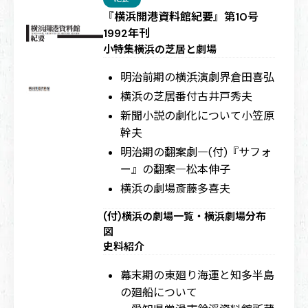
『横浜開港資料館紀要』第10号
1992年刊
小特集横浜の芝居と劇場
明治前期の横浜演劇界
倉田喜弘
横浜の芝居番付
古井戸秀夫
新聞小説の劇化について
小笠原
幹夫
明治期の翻案劇―(付)『サフォ
ー』の翻案―
松本伸子
横浜の劇場
斎藤多喜夫
(付)横浜の劇場一覧・横浜劇場分布
図
史料紹介
幕末期の東廻り海運と知多半島
の廻船について