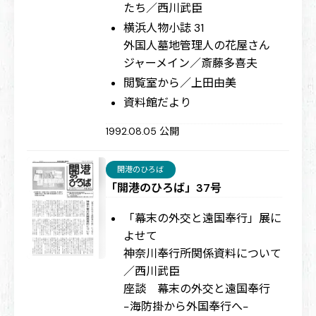
たち／西川武臣
横浜人物小誌 31
外国人墓地管理人の花屋さん
ジャーメイン／斎藤多喜夫
閲覧室から／上田由美
資料館だより
1992.08.05 公開
開港のひろば
「開港のひろば」37号
「幕末の外交と遠国奉行」展に
よせて
神奈川奉行所関係資料について
／西川武臣
座談 幕末の外交と遠国奉行
−海防掛から外国奉行へ−