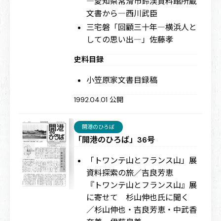
―愛知県常滑市鈴渓資料館所蔵
文書から―
西川武臣
三宅磐「回顧三十年―横浜人と
しての思い出―」
佐藤孝
史料目録
小笠原家文書目録稿
1992.04.01 公開
開港のひろば
「開港のひろば」36号
「トワンテ山とフランス山」展
資料探索の旅／吉良芳恵
『トワンテ山とフランス山』展
に寄せて 杉山伸也氏に聞く
／杉山伸也・吉良芳恵・中武香