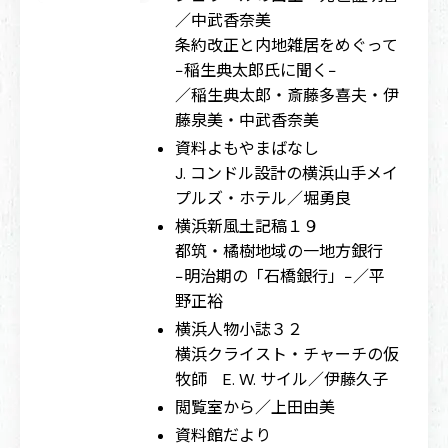
／中武香奈美
条約改正と内地雑居をめぐって
−稲生典太郎氏に聞く−
／稲生典太郎・斎藤多喜夫・伊
藤泉美・中武香奈美
資料よもやまばなし
J. コンドル設計の横浜山手メイ
プルズ・ホテル／堀勇良
横浜新風土記稿１９
都筑・橘樹地域の一地方銀行
−明治期の「石橋銀行」−／平
野正裕
横浜人物小誌３２
横浜クライスト・チャーチの仮
牧師 E. W. サイル／伊藤久子
閲覧室から／上田由美
資料館だより