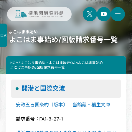
よこはま事始め
目次
よこはま事始め/図版請求番号一覧
HOME
よこはま事始め・よこはま歴史Q&A
よこはま事始め
よこはま事始め/図版請求番号一覧
開港と国際交流
安政五ヵ国条約〔版本〕 当館蔵・稲生文庫
請求番号：
FA1-3-27-1