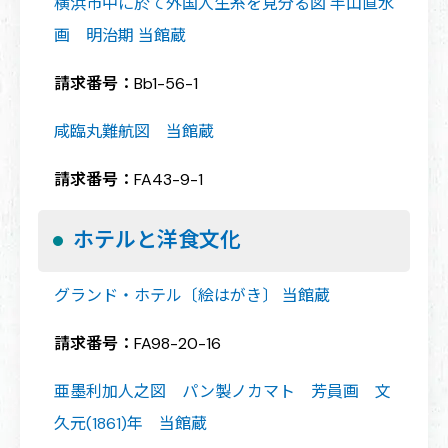
横浜市中に於て外国人生糸を見分る図 半山直水
画 明治期 当館蔵
請求番号：
Bb1-56-1
咸臨丸難航図 当館蔵
請求番号：
FA43-9-1
ホテルと洋食文化
グランド・ホテル〔絵はがき〕 当館蔵
請求番号：
FA98-20-16
亜墨利加人之図 パン製ノカマト 芳員画 文
久元(1861)年 当館蔵