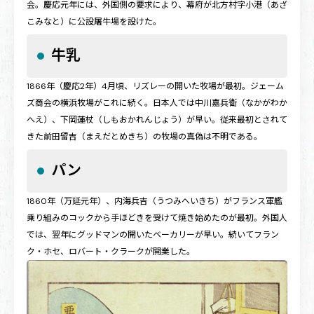
会。慶応元年には、外国側の要求により、幕府が北方村字小港（あざ
こみなと）に公設屠牛場を設けた。
牛乳
1866年（慶応2年）4月頃、リズレーの開いた牧場が最初。ジェーム
ズ商会の横浜牧場がこれに続く。日本人では中川嘉兵衛（なかがわか
へえ）、下岡蓮杖（しもおかれんじょう）が早い。従来最初とされて
きた前田留吉（まえだとめきち）の牧場の真偽は不明である。
パン
1860年（万延元年）、内海兵吉（うつみへいきち）がフランス軍艦
乗り組みのコックから手ほどきを受けて焼き始めたのが最初。外国人
では、翌年にグッドマンの開いたベーカリーが早い。続いてフラン
ク・ホセ、ロバート・クラークが開業した。