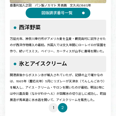
亜墨利加人之図 パン製ノカマト 芳員画 文久元(1861)年
図版請求番号一覧
西洋野菜
万延元年、神奈川奉行所がアメリカ麦を生麦・鶴見両村に試作させた
のが西洋作物導入の最初。外国人では文久年間にローレイロが菜園を
作り、続いてスミス、ベイリー、カーティスが山手に農場を開いた。
氷とアイスクリーム
開港直後からボストン氷が輸入されていたが、記録の上で確かなの
は、1865年（慶応元年）5月にリズレーが天津氷（てんしんごおり）
を輸入し、アイス・クリーム・サロンを開いたのが最初。明治2年に
は中川嘉兵衛（なかがわかへえ）が函館氷の切り出しに成功し、町田
房造が馬車道に氷水店を開いて、アイスクリームを販売した。
1
2