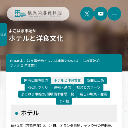
よこはま事始め
目次
ホテルと洋食文化
HOME
よこはま事始め・よこはま歴史Q&A
よこはま事始め
ホテルと洋食文化
開港と国際交流
ホテルと洋食文化
新聞と出版
港と町づくり
運輸・通信
娯楽とスポーツ
よこはま事始め/図版請求番号一覧
新しい職業・産業
その他
ホテル
1860年（万延元年）2月24日、オランダ帆船ナッソウ号の元船長、