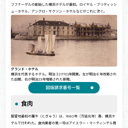
フフナーゲルの創始した横浜ホテルが最初。ロイヤル・ブリティッシ
ュ・ホテル、アングロ・サクソン・ホテルなどがこれに次ぐ。
グランド・ホテル
横浜を代表するホテル。明治３(1770)年開業。左が明治６年改築され
た旧館、右が明治23年増築された新館。
図版請求番号一覧
食肉
居留地最初の屠牛（とぎゅう）は、1860年（万延元年）春、横浜ホ
テルで行われた。食肉業者の第一号はアイスラー・マーティンデル商