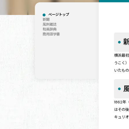
ページトップ
新聞
風刺雑誌
和英辞典
商用語学書
横浜最初
うこく
いたも
1862
はその
キュリ