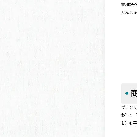
書和訳や
りんし
ヴァンリ
わ）』
ち）も