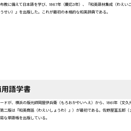
布教に備えて日本語を学び、1867年（慶応3年）、『和英語林集成（わえい
ゅうせい）』を出版した。これが最初の本格的な和英辞典である。
商用語学書
ードが、横浜の版元師岡屋伊兵衛（もろおかやいへえ）から、1861年（文
（第二版は『和英商話（わえいしょうわ）』）が最初である。佐野屋冨五郎（
平易な単語帳を出版している。