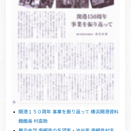
開港１５０周年 事業を振り返って 横浜開港資料
館館長 村直助
展示余話 南綱島の名望家・池谷家 南綱島村名