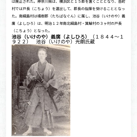
は廃止された。神奈川県は、横浜区と１５郡を置くこととなり、各町
村では戸長（こちょう）を選出して、郡長の指揮を受けることとなっ
た。南綱島村は橘樹郡（たちばなぐん）に属し、池谷（いけのや）義
廣（よしひろ）は、明治１２年南北綱島村・箕輪村の３ヶ村の戸長
（こちょう）となった。
池谷（いけのや）義廣（よしひろ）
（１８４４〜１
９２２） 池谷（いけのや）光朗氏蔵