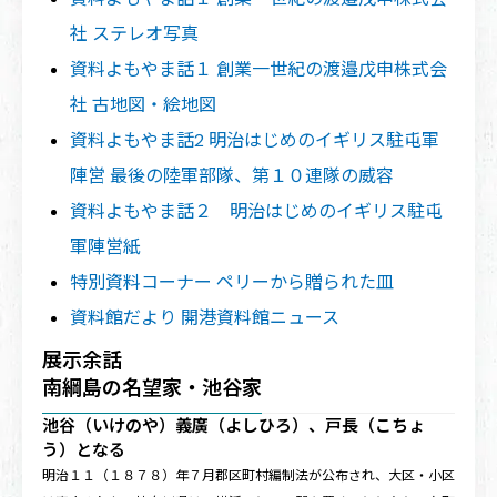
社 ステレオ写真
資料よもやま話１ 創業一世紀の渡邉戊申株式会
社 古地図・絵地図
資料よもやま話2 明治はじめのイギリス駐屯軍
陣営 最後の陸軍部隊、第１０連隊の威容
資料よもやま話２ 明治はじめのイギリス駐屯
軍陣営紙
特別資料コーナー ペリーから贈られた皿
資料館だより 開港資料館ニュース
展示余話
南綱島の名望家・池谷家
池谷（いけのや）義廣（よしひろ）、戸長（こちょ
う）となる
明治１１（１８７８）年７月郡区町村編制法が公布され、大区・小区