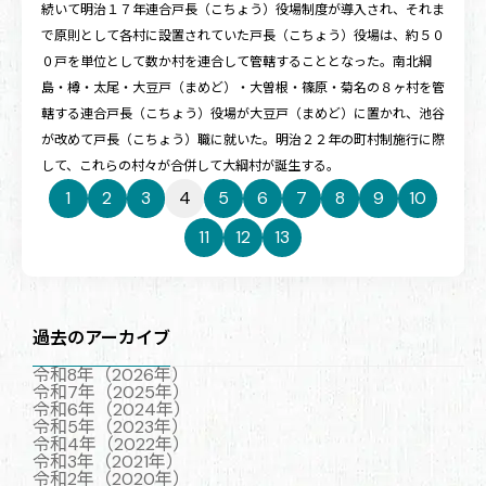
続いて明治１７年連合戸長（こちょう）役場制度が導入され、それま
で原則として各村に設置されていた戸長（こちょう）役場は、約５０
０戸を単位として数か村を連合して管轄することとなった。南北綱
島・樽・太尾・大豆戸（まめど）・大曽根・篠原・菊名の８ヶ村を管
轄する連合戸長（こちょう）役場が大豆戸（まめど）に置かれ、池谷
が改めて戸長（こちょう）職に就いた。明治２２年の町村制施行に際
して、これらの村々が合併して大綱村が誕生する。
1
2
3
4
5
6
7
8
9
10
11
12
13
過去のアーカイブ
令和8年（2026年）
令和7年（2025年）
令和6年（2024年）
令和5年（2023年）
令和4年（2022年）
令和3年（2021年）
令和2年（2020年）