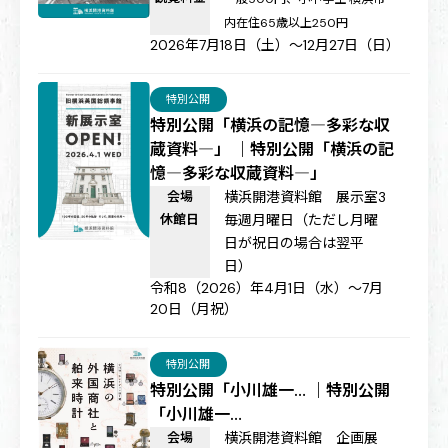
内在住65歳以上250円
2026年7月18日（土）～12月27日（日）
特別公開
特別公開「横浜の記憶―多彩な収
蔵資料―」 ｜特別公開「横浜の記
憶―多彩な収蔵資料―」
会場
横浜開港資料館 展示室3
休館日
毎週月曜日（ただし月曜
日が祝日の場合は翌平
日）
令和8（2026）年4月1日（水）～7月
20日（月祝）
特別公開
特別公開「小川雄一… ｜特別公開
「小川雄一…
会場
横浜開港資料館 企画展