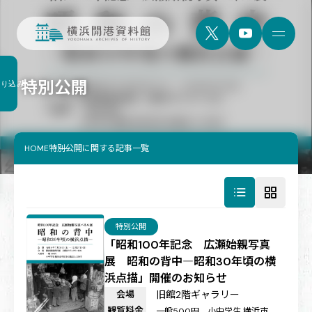
特別公開
絞り込み
HOME
特別公開に関する記事一覧
特別公開
「昭和100年記念 広瀬始親写真
展 昭和の背中―昭和30年頃の横
浜点描」開催のお知らせ
会場
旧館2階ギャラリー
観覧料金
一般500円、小中学生 横浜市