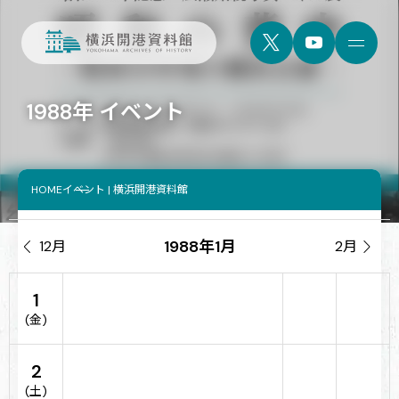
1988年 イベント
HOME
イベント | 横浜開港資料館
1988年1月

12月
2月

1
(金)
2
(土)