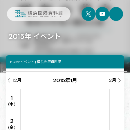
2015年 イベント
HOME
イベント | 横浜開港資料館
2015年1月

12月
2月

1
(木)
2
(金)