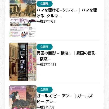
企画展
ハマを駆ける-クルマ… ｜ハマを駆
ける-クルマ…
平成27年7月
企画展
異国の面影 – 横濱… ｜異国の面影
- 横濱…
平成27年4月
企画展
ガールズ ビー アン… ｜ガールズ
ビー アン…
平成27年1月