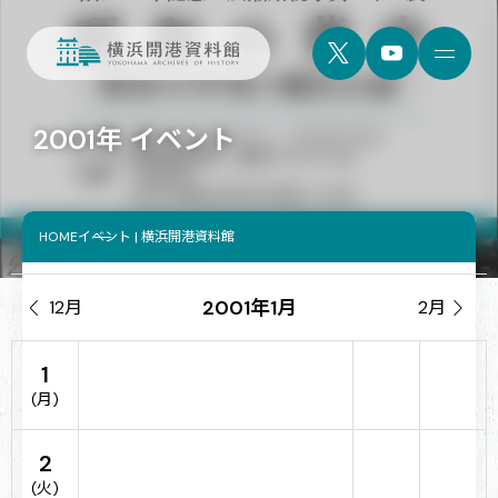
2001年 イベント
HOME
イベント | 横浜開港資料館
2001年1月

12月
2月

1
(月)
2
(火)