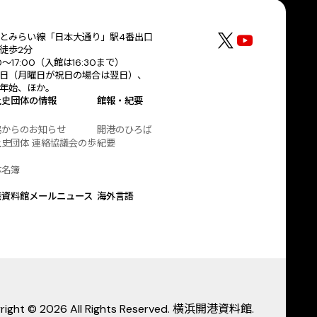
とみらい線「日本大通り」駅4番出口
徒歩2分
30〜17:00（入館は16:30まで）
日（月曜日が祝日の場合は翌日）、
年始、ほか。
土史団体の情報
館報・紀要
協からのお知らせ
開港のひろば
史団体 連絡協議会の歩
紀要
体名簿
港資料館メールニュース
海外言語
right © 2026 All Rights Reserved. 横浜開港資料館.