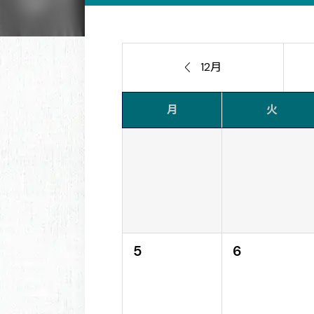

12月
月
火
5
6