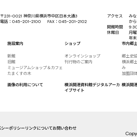
〒231-0021 神奈川県横浜市中区日本大通3
アクセス
みな
電話：045-201-2100 FAX：045-201-2102
から
開館時間
9:
休館日
月曜
年末
施設案内
ショップ
市内郷
新館
オンラインショップ
郷土史
旧館
刊行物のご案内
横浜郷土
ミュージアムショップ＆カフェ
み
たまくすの木
加盟団
画像の利用について
横浜開港資料館デジタルアーカ
横浜開
イブサイト
バシーポリシー
リンクについて
お問い合わせ
Copy