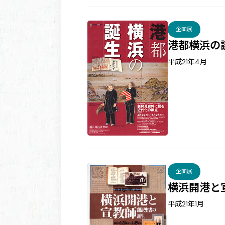
企画展
港都横浜の
平成21年4月
企画展
横浜開港と
平成21年1月