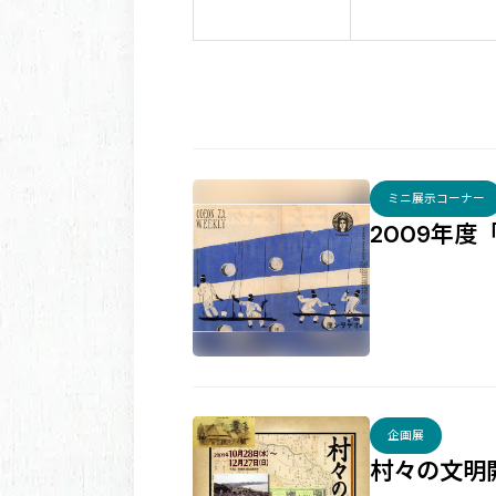
ミニ展示コーナー
2009年
企画展
村々の文明