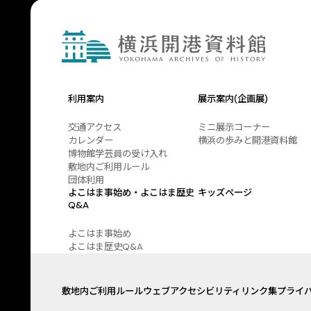
利用案内
展示案内(企画展)
交通アクセス
ミニ展示コーナー
カレンダー
横浜の歩みと開港資料館
博物館学芸員の受け入れ
敷地内ご利用ルール
団体利用
よこはま事始め・よこはま歴史
キッズページ
Q&A
よこはま事始め
よこはま歴史Q&A
敷地内ご利用ルール
ウェブアクセシビリティ
リンク集
プライ