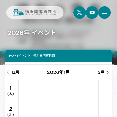
2026年 イベント
HOME
イベント | 横浜開港資料館
2026年1月

12月
2月

1
(木)
2
(金)