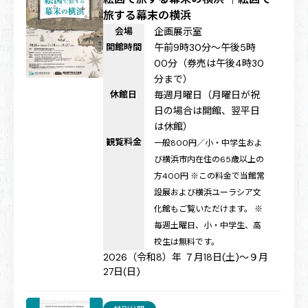
旅する幕末の横浜
会場
企画展示室
開館時間
午前9時30分～午後5時
00分（券売は午後4時30
分まで）
休館日
毎週月曜日（月曜日が祝
日の場合は開館、翌平日
は休館）
観覧料金
一般800円／小・中学生およ
び横浜市内在住の65歳以上の
方400円 ※この料金で当館常
設展および横浜ユーラシア文
化館もご覧いただけます。 ※
毎週土曜日、小・中学生、高
校生は無料です。
2026（令和8）年 ７月18日(土)～９月
27日(日)