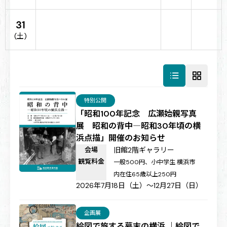
31
(土)
特別公開
「昭和100年記念 広瀬始親写真
展 昭和の背中―昭和30年頃の横
浜点描」開催のお知らせ
会場
旧館2階ギャラリー
観覧料金
一般500円、小中学生 横浜市
内在住65歳以上250円
2026年7月18日（土）～12月27日（日）
企画展
絵図で旅する幕末の横浜 ｜絵図で