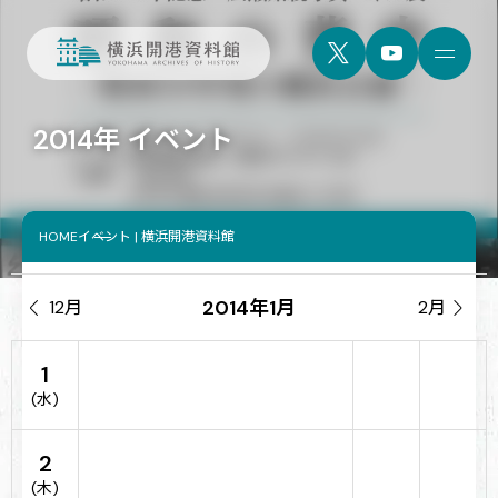
2014年 イベント
HOME
イベント | 横浜開港資料館
2014年1月

12月
2月

1
(水)
2
(木)