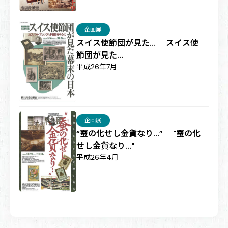
企画展
スイス使節団が見た… ｜スイス使
節団が見た…
平成26年7月
企画展
“蚕の化せし金貨なり…” ｜"蚕の化
せし金貨なり…"
平成26年4月