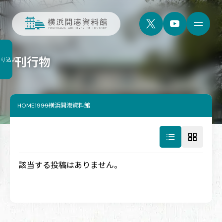
刊行物
絞り込み
HOME
1999横浜開港資料館
該当する投稿はありません。