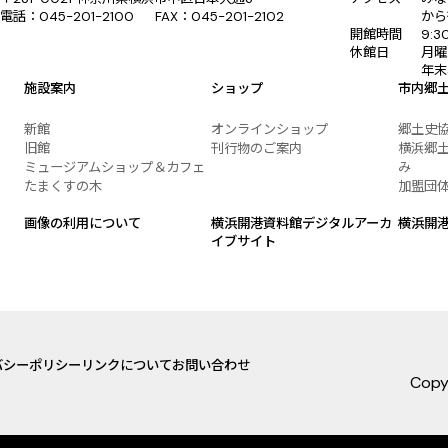
電話：045-201-2100 FAX：045-201-2102
から
開館時間
9:
休館日
月曜
年末
施設案内
ショップ
市内郷
新館
オンラインショップ
郷土史
旧館
刊行物のご案内
横浜郷土
ミュージアムショップ＆カフェ
み
たまくすの木
加盟団
画像の利用について
横浜開港資料館デジタルアーカ
横浜開
イブサイト
バシーポリシー
リンクについて
お問い合わせ
Copy