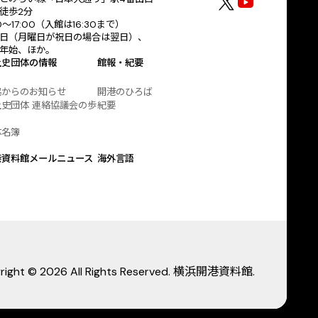
徒歩2分
30〜17:00（入館は16:30まで）
日（月曜日が祝日の場合は翌日）、
年始、ほか。
土史団体の情報
館報・紀要
協からのお知らせ
開港のひろば
史団体 連絡協議会の歩
紀要
体名簿
港資料館メールニュース
海外言語
right © 2026 All Rights Reserved. 横浜開港資料館.