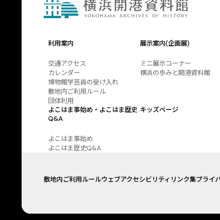
利用案内
展示案内(企画展)
交通アクセス
ミニ展示コーナー
カレンダー
横浜の歩みと開港資料館
博物館学芸員の受け入れ
敷地内ご利用ルール
団体利用
よこはま事始め・よこはま歴史
キッズページ
Q&A
よこはま事始め
よこはま歴史Q&A
敷地内ご利用ルール
ウェブアクセシビリティ
リンク集
プライ