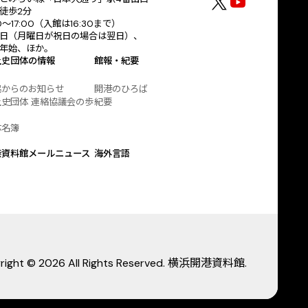
徒歩2分
30〜17:00（入館は16:30まで）
日（月曜日が祝日の場合は翌日）、
年始、ほか。
土史団体の情報
館報・紀要
協からのお知らせ
開港のひろば
史団体 連絡協議会の歩
紀要
体名簿
港資料館メールニュース
海外言語
right © 2026 All Rights Reserved. 横浜開港資料館.