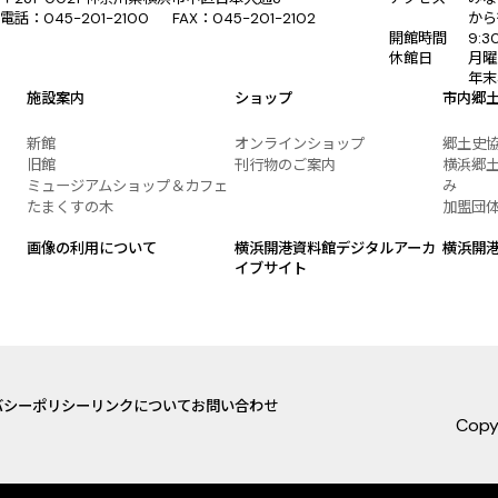
電話：045-201-2100 FAX：045-201-2102
から
開館時間
9:
休館日
月曜
年末
施設案内
ショップ
市内郷
新館
オンラインショップ
郷土史
旧館
刊行物のご案内
横浜郷土
ミュージアムショップ＆カフェ
み
たまくすの木
加盟団
画像の利用について
横浜開港資料館デジタルアーカ
横浜開
イブサイト
バシーポリシー
リンクについて
お問い合わせ
Copy