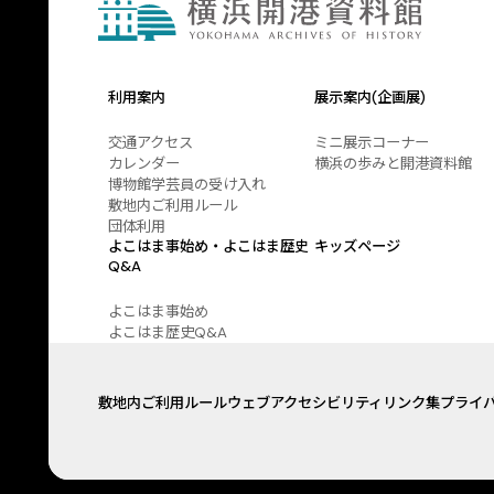
利用案内
展示案内(企画展)
交通アクセス
ミニ展示コーナー
カレンダー
横浜の歩みと開港資料館
博物館学芸員の受け入れ
敷地内ご利用ルール
団体利用
よこはま事始め・よこはま歴史
キッズページ
Q&A
よこはま事始め
よこはま歴史Q&A
敷地内ご利用ルール
ウェブアクセシビリティ
リンク集
プライ