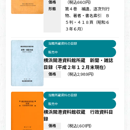
価格
（税込660円）
形態
第４巻 補遺、逐次刊行
物、著者・書名索引 Ｂ
５判・４１８頁（昭和６
３年６月）
当館所蔵資料の目録
販売中
横浜開港資料館所蔵 新聞・雑誌
目録（平成２年１２月末現在）
価格
（税込2,989円）
当館所蔵資料の目録
販売中
横浜開港資料館収蔵 行政資料目
録
価格
（税込1,601円）