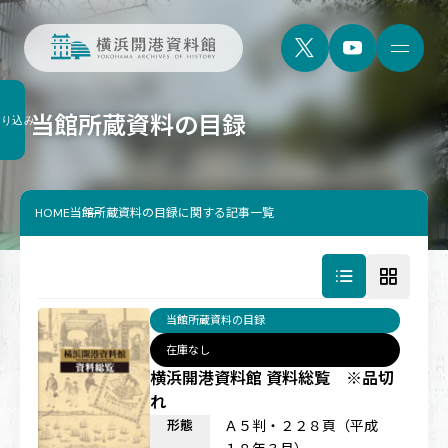
当館所蔵資料の目録
絞り込み
HOME
当館所蔵資料の目録に関する記事一覧
当館所蔵資料の目録
在庫なし
横浜開港資料館 資料総覧 ※品切
れ
形態
Ａ５判・２２８頁（平成