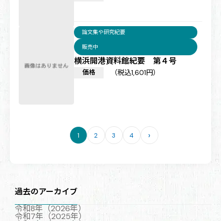
論文集や研究紀要
販売中
横浜開港資料館紀要 第４号
価格
（税込1,601円）
›
1
2
3
4
ペ
ー
ジ
送
り
過去のアーカイブ
令和8年（2026年）
令和7年（2025年）