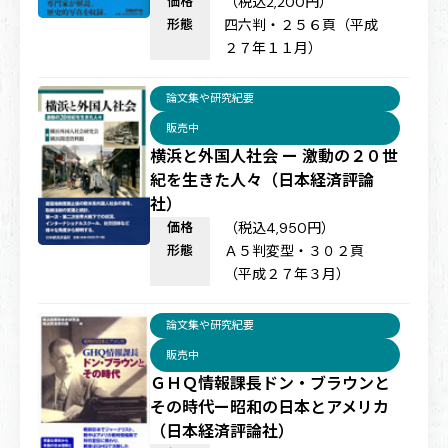
価格
（税込2,200円）
形態
四六判・２５６頁（平成
２７年１１月）
論文集や研究紀要
販売中
横浜と外国人社会 ー 激動の２０世
紀を生きた人々（日本経済評論
社）
価格
（税込4,950円）
形態
Ａ５判変型・３０２頁
（平成２７年３月）
論文集や研究紀要
販売中
ＧＨＱ情報課長ドン・ブラウンと
その時代ー昭和の日本とアメリカ
（日本経済評論社）