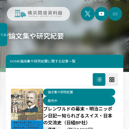
論文集や研究紀要
絞り込み
HOME
論文集や研究紀要に関する記事一覧
論文集や研究紀要
販売中
ブレンワルドの幕末・明治ニッポ
ン日記ー知られざるスイス・日本
の交流史（日経BP社）