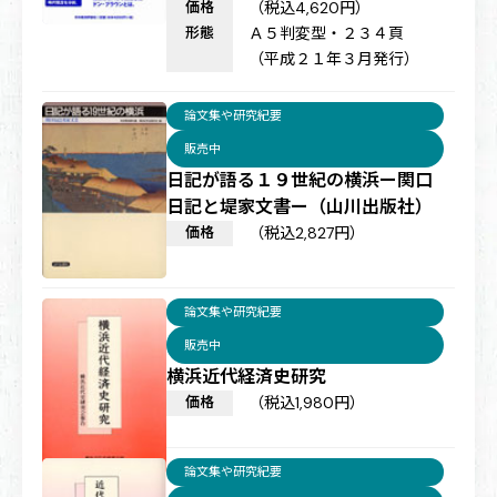
価格
（税込4,620円）
形態
Ａ５判変型・２３４頁
（平成２１年３月発行）
論文集や研究紀要
販売中
日記が語る１９世紀の横浜ー関口
日記と堤家文書ー（山川出版社）
価格
（税込2,827円）
論文集や研究紀要
販売中
横浜近代経済史研究
価格
（税込1,980円）
論文集や研究紀要