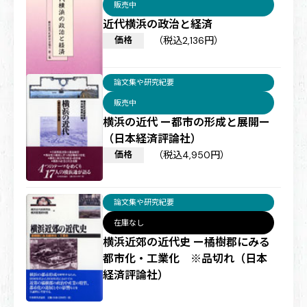
販売中
近代横浜の政治と経済
価格
（税込2,136円）
論文集や研究紀要
販売中
横浜の近代 ー都市の形成と展開ー
（日本経済評論社）
価格
（税込4,950円）
論文集や研究紀要
在庫なし
横浜近郊の近代史 ー橘樹郡にみる
都市化・工業化 ※品切れ（日本
経済評論社）