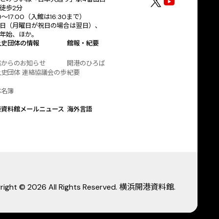
徒歩2分
30〜17:00（入館は16:30まで）
日（月曜日が祝日の場合は翌日）、
年始、ほか。
土史団体の情報
館報・紀要
協からのお知らせ
開港のひろば
史団体 連絡協議会の歩
紀要
体名簿
港資料館メールニュース
海外言語
right © 2026 All Rights Reserved. 横浜開港資料館.