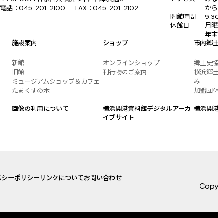
電話：045-201-2100 FAX：045-201-2102
から
開館時間
9:
休館日
月曜
年末
施設案内
ショップ
市内郷
新館
オンラインショップ
郷土史
旧館
刊行物のご案内
横浜郷土
ミュージアムショップ＆カフェ
み
たまくすの木
加盟団
画像の利用について
横浜開港資料館デジタルアーカ
横浜開
イブサイト
バシーポリシー
リンクについて
お問い合わせ
Copy