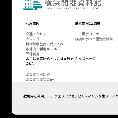
利用案内
展示案内(企画展)
交通アクセス
ミニ展示コーナー
カレンダー
横浜の歩みと開港資料館
博物館学芸員の受け入れ
敷地内ご利用ルール
団体利用
よこはま事始め・よこはま歴史
キッズページ
Q&A
よこはま事始め
よこはま歴史Q&A
敷地内ご利用ルール
ウェブアクセシビリティ
リンク集
プライ