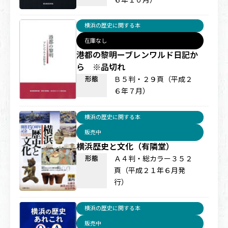
横浜の歴史に関する本
在庫なし
港都の黎明ーブレンワルド日記か
ら ※品切れ
形態
Ｂ５判・２９頁（平成２
６年７月）
横浜の歴史に関する本
販売中
横浜歴史と文化（有隣堂）
形態
Ａ４判・総カラー３５２
頁（平成２１年６月発
行）
横浜の歴史に関する本
販売中