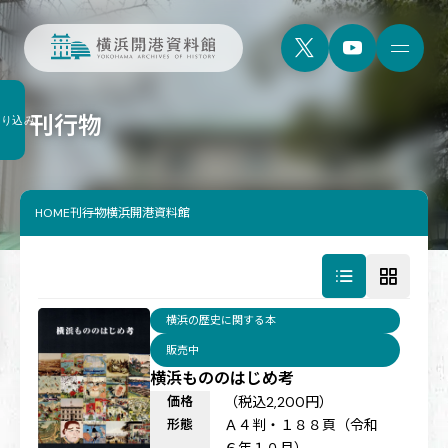
刊行物
絞り込み
HOME
刊行物横浜開港資料館
横浜の歴史に関する本
販売中
横浜もののはじめ考
価格
（税込2,200円）
形態
Ａ４判・１８８頁（令和
６年１０月）