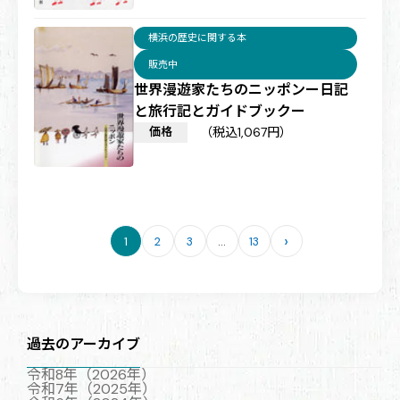
横浜の歴史に関する本
販売中
世界漫遊家たちのニッポンー日記
と旅行記とガイドブックー
価格
（税込1,067円）
›
1
2
3
…
13
ペ
ー
ジ
送
り
過去のアーカイブ
令和8年（2026年）
令和7年（2025年）