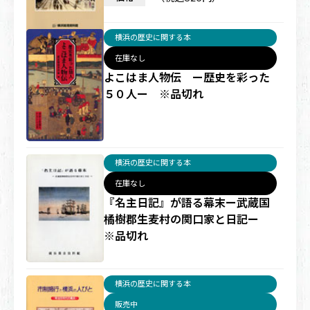
横浜の歴史に関する本
在庫なし
よこはま人物伝 ー歴史を彩った
５０人ー ※品切れ
横浜の歴史に関する本
在庫なし
『名主日記』が語る幕末ー武蔵国
橘樹郡生麦村の関口家と日記ー
※品切れ
横浜の歴史に関する本
販売中