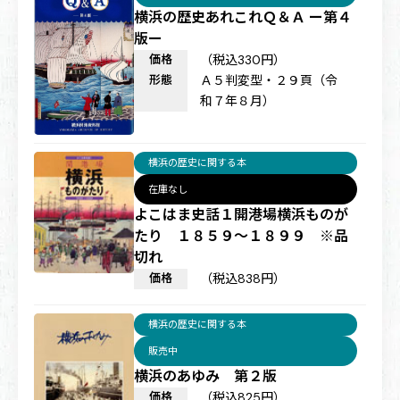
横浜の歴史あれこれＱ＆Ａ ー第４
版ー
価格
（税込330円）
形態
Ａ５判変型・２９頁（令
和７年８月）
横浜の歴史に関する本
在庫なし
よこはま史話１開港場横浜ものが
たり １８５９〜１８９９ ※品
切れ
価格
（税込838円）
横浜の歴史に関する本
販売中
横浜のあゆみ 第２版
価格
（税込825円）