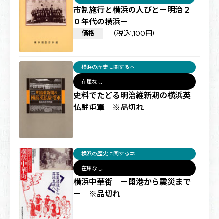
市制施行と横浜の人びとー明治２
０年代の横浜ー
価格
（税込1,100円）
横浜の歴史に関する本
在庫なし
史料でたどる明治維新期の横浜英
仏駐屯軍 ※品切れ
横浜の歴史に関する本
在庫なし
横浜中華街 ー開港から震災まで
ー ※品切れ