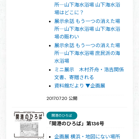
所―山下海水浴場 山下海水浴
場はどこに？
展示余話 もう一つの消えた場
所―山下海水浴場 山下海水浴
場の賑わい
展示余話 もう一つの消えた場
所―山下海水浴場 庶民派の海
水浴場
ミニ展示 木村芥舟・浩吉関係
文書、寄贈される
資料館だより ▼企画展
2017.07.20 公開
開港のひろば
「開港のひろば」第136号
企画展 横浜・地図にない場所