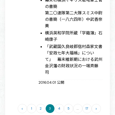
幕末の横浜イギリス駐屯軍士官
の書簡
第二〇連隊第二大隊スミス中尉
の書簡（一八六四年）
中武香奈
美
横浜英和学院所蔵「学籍簿」
石
崎康子
「武蔵国久良岐郡宿村森家文書
「安政七年大福帳」につい
て」 幕末維新期における武州
金沢藩の財政状況の一端
斉藤
司
2016.04.01 公開
‹
›
1
2
3
4
5
…
17
ペ