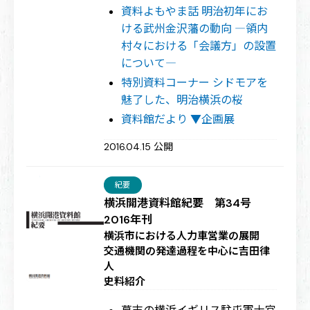
資料よもやま話 明治初年にお
ける武州金沢藩の動向 ―領内
村々における「会議方」の設置
について―
特別資料コーナー シドモアを
魅了した、明治横浜の桜
資料館だより ▼企画展
2016.04.15 公開
紀要
横浜開港資料館紀要 第34号
2016年刊
横浜市における人力車営業の展開
交通機関の発達過程を中心に
吉田律
人
史料紹介