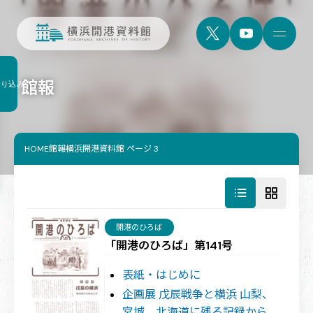
館報
絞り込み
HOME
館報横浜開港資料館 ページ 3
開港のひろば
「開港のひろば」第141号
表紙・はじめに
企画展 戊辰戦争と横浜 山梨、
宮城、北海道に残る記録から