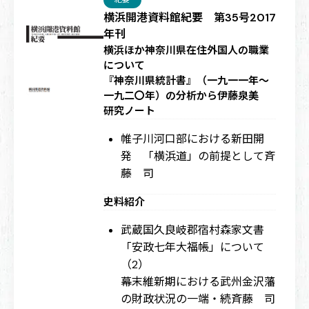
横浜開港資料館紀要 第35号2017
年刊
横浜ほか神奈川県在住外国人の職業
について
『神奈川県統計書』（一九一一年～
一九二〇年）の分析から
伊藤泉美
研究ノート
帷子川河口部における新田開
発 「横浜道」の前提として
斉
藤 司
史料紹介
武蔵国久良岐郡宿村森家文書
「安政七年大福帳」について
（2）
幕末維新期における武州金沢藩
の財政状況の一端・続
斉藤 司