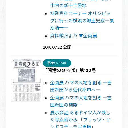
市内の新十二勝地
特別資料コーナー オリンピッ
クに行った横浜の郷土史家―栗
原清一―
資料館だより ▼企画展
2016.07.22 公開
開港のひろば
「開港のひろば」第132号
企画展 ハマの大地を創る ―吉
田新田から近代都市へ―
企画展 ハマの大地を創る ―吉
田新田の開発―
展示余話 あるドイツ人が残し
た写真帳から 「フリッツ・ザ
ンドステーデ写真帳」