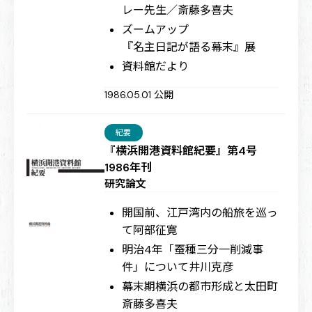
レー先生／斎藤多喜夫
ズームアップ
『名主日記が語る幕末』展
資料館だより
1986.05.01 公開
紀要
『横浜開港資料館紀要』第4号
1986年刊
研究論文
開国前、江戸湾内の船旅を巡っ
て
阿部征寛
明治4年「蚕種三分一削減事
件」について
井川克彦
幕末期横浜の都市形成と太田町
斎藤多喜夫