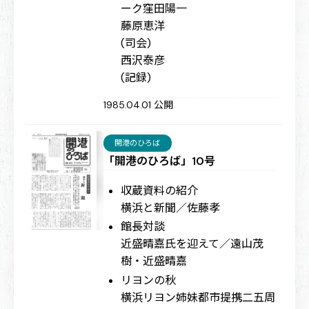
ーク
窪田陽一
藤原恵洋
(司会)
西沢泰彦
(記録)
1985.04.01 公開
開港のひろば
「開港のひろば」10号
収蔵資料の紹介
横浜と新聞／佐藤孝
館長対談
近盛晴嘉氏を迎えて／遠山茂
樹・近盛晴嘉
リヨンの秋
横浜リヨン姉妹都市提携二五周