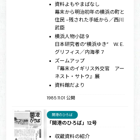
資料よもやまばなし
幕末から明治初年の横浜の町と
住民 −残された手紙から／西川
武臣
横浜人物小誌９
日本研究者の“横浜ゆき” W. E.
グリフィス／内海孝 7
ズームアップ
『幕末のイギリス外交官 アー
ネスト・サトウ』展
資料館だより
1985.11.01 公開
開港のひろば
「開港のひろば」12号
収蔵資料の紹介