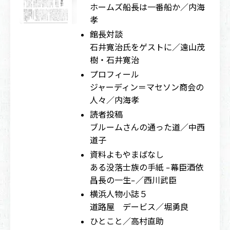
ホームズ船長は一番船か／内海
孝
館長対談
石井寛治氏をゲストに／遠山茂
樹・石井寛治
プロフィール
ジャーディン＝マセソン商会の
人々／内海孝
読者投稿
ブルームさんの通った道／中西
道子
資料よもやまばなし
ある没落士族の手紙 −幕臣酒依
昌長の一生−／西川武臣
横浜人物小誌５
道路屋 デービス／堀勇良
ひとこと／高村直助