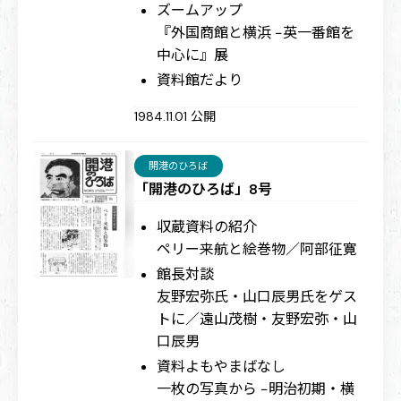
ズームアップ
『外国商館と横浜 −英一番館を
中心に』展
資料館だより
1984.11.01 公開
開港のひろば
「開港のひろば」8号
収蔵資料の紹介
ペリー来航と絵巻物／阿部征寛
館長対談
友野宏弥氏・山口辰男氏をゲス
トに／遠山茂樹・友野宏弥・山
口辰男
資料よもやまばなし
一枚の写真から −明治初期・横