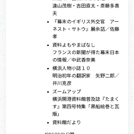
遠山茂樹・吉田直太・斎藤多喜
夫
『幕末のイギリス外交官 アー
ネスト・サトウ』展余話／佐藤
孝
資料よもやまばなし
フランスの新聞が得た幕末日本
の情報／中武香奈美
横浜人物小誌１０
明治初年の翻訳家 矢野二郎／
井川克彦
ズームアップ
横浜開港資料館普及誌『たまく
す』第四号特集「黒船絵巻と瓦
版」
資料館だより