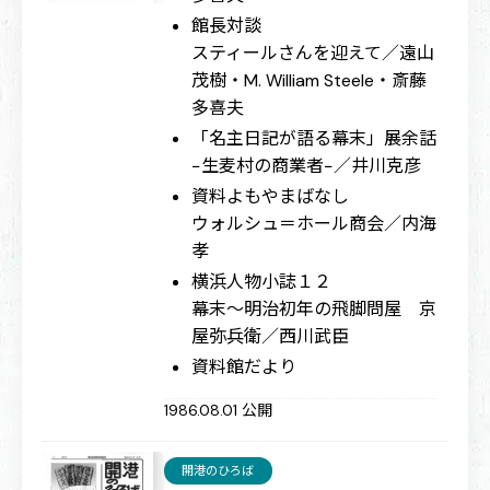
館長対談
スティールさんを迎えて／遠山
茂樹・M. William Steele・斎藤
多喜夫
「名主日記が語る幕末」展余話
−生麦村の商業者−／井川克彦
資料よもやまばなし
ウォルシュ＝ホール商会／内海
孝
横浜人物小誌１２
幕末〜明治初年の飛脚問屋 京
屋弥兵衛／西川武臣
資料館だより
1986.08.01 公開
開港のひろば