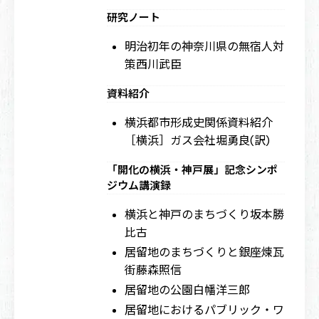
研究ノート
明治初年の神奈川県の無宿人対
策
西川武臣
資料紹介
横浜都市形成史関係資料紹介
［横浜］ガス会社
堀勇良(訳)
「開化の横浜・神戸展」記念シンポ
ジウム講演録
横浜と神戸のまちづくり
坂本勝
比古
居留地のまちづくりと銀座煉瓦
街
藤森照信
居留地の公園
白幡洋三郎
居留地におけるパブリック・ワ