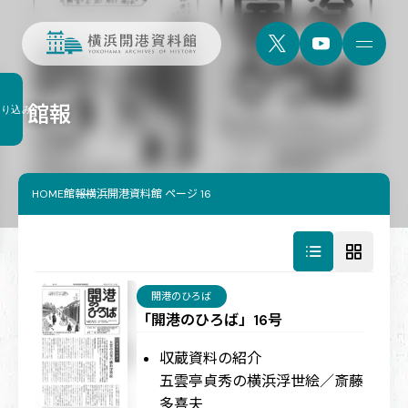
館報
絞り込み
HOME
館報横浜開港資料館 ページ 16
開港のひろば
「開港のひろば」16号
収蔵資料の紹介
五雲亭貞秀の横浜浮世絵／斎藤
多喜夫