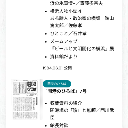
浜の氷事情−／斎藤多喜夫
横浜人物小誌４
ある詩人・政治家の横顔 陶山
篤太郎／佐藤孝
ひとこと／石井孝
ズームアップ
『ビールと文明開化の横浜』展
資料館だより
1984.08.01 公開
開港のひろば
「開港のひろば」7号
収蔵資料の紹介
開港場の「陰」と無頼／西川武
臣
館長対談