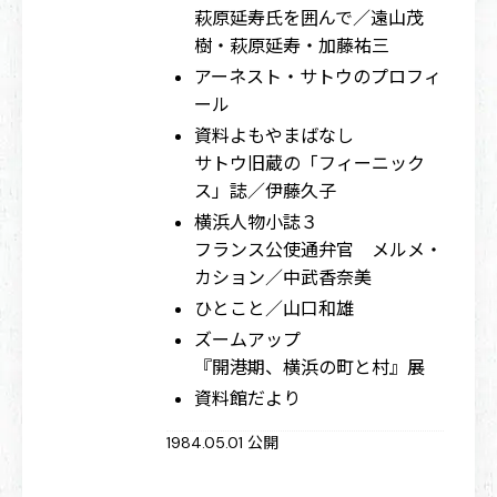
萩原延寿氏を囲んで／遠山茂
樹・萩原延寿・加藤祐三
アーネスト・サトウのプロフィ
ール
資料よもやまばなし
サトウ旧蔵の「フィーニック
ス」誌／伊藤久子
横浜人物小誌３
フランス公使通弁官 メルメ・
カション／中武香奈美
ひとこと／山口和雄
ズームアップ
『開港期、横浜の町と村』展
資料館だより
1984.05.01 公開