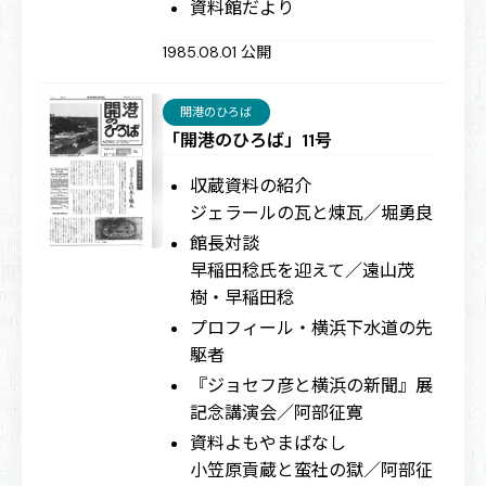
資料館だより
1985.08.01 公開
開港のひろば
「開港のひろば」11号
収蔵資料の紹介
ジェラールの瓦と煉瓦／堀勇良
館長対談
早稲田稔氏を迎えて／遠山茂
樹・早稲田稔
プロフィール・横浜下水道の先
駆者
『ジョセフ彦と横浜の新聞』展
記念講演会／阿部征寛
資料よもやまばなし
小笠原貢蔵と蛮社の獄／阿部征