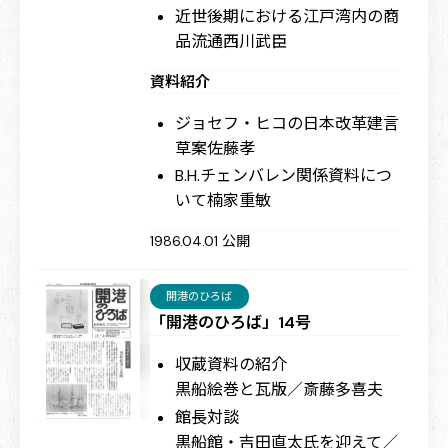
近世後期における江戸湾内の商
品流通
西川武臣
資料紹介
ジョセフ・ヒコの日本改革建言
草案
佐藤孝
B.H.チェンバレン関係資料につ
いて
楠家重敏
1986.04.01 公開
開港のひろば
「開港のひろば」14号
収蔵資料の紹介
黒船絵巻と瓦版／斎藤多喜夫
館長対談
黒船館・吉田直太氏を迎えて／