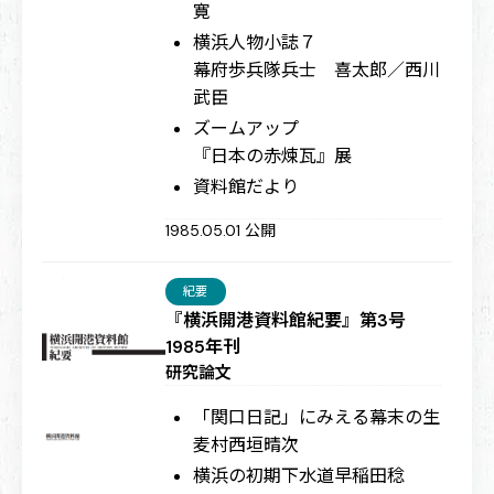
寛
横浜人物小誌７
幕府歩兵隊兵士 喜太郎／西川
武臣
ズームアップ
『日本の赤煉瓦』展
資料館だより
1985.05.01 公開
紀要
『横浜開港資料館紀要』第3号
1985年刊
研究論文
「関口日記」にみえる幕末の生
麦村
西垣晴次
横浜の初期下水道
早稲田稔