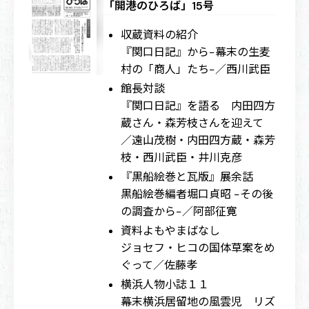
「開港のひろば」15号
収蔵資料の紹介
『関口日記』から−幕末の生麦
村の「商人」たち−／西川武臣
館長対談
『関口日記』を語る 内田四方
蔵さん・森芳枝さんを迎えて
／遠山茂樹・内田四方蔵・森芳
枝・西川武臣・井川克彦
『黒船絵巻と瓦版』展余話
黒船絵巻編者堀口貞昭 −その後
の調査から−／阿部征寛
資料よもやまばなし
ジョセフ・ヒコの国体草案をめ
ぐって／佐藤孝
横浜人物小誌１１
幕末横浜居留地の風雲児 リズ