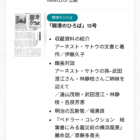
1986.02.01 公開
開港のひろば
「開港のひろば」13号
収蔵資料の紹介
アーネスト・サトウの文書と著
作／伊藤久子
館長対談
アーネスト・サトウの孫−武田
澄江さん・林静枝さんご姉妹を
迎えて
／遠山茂樹・武田澄江・林静
枝・吉良芳恵
明治の瓦斯管／堀勇良
『ペドラー・コレクション 絵
葉書にみる震災前の横浜風景』
展余話／斎藤多喜夫