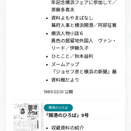
年記念横浜フェアに参加して／
斎藤多喜夫
資料よもやまばなし
幕府人事と横浜開港／阿部征寛
横浜人物小誌６
異色の居留地外国人 ヴァン・
リード／伊藤久子
ひとこと／秋本益利
ズームアップ
『ジョセフ彦と横浜の新聞』展
資料館だより
1985.02.01 公開
開港のひろば
「開港のひろば」9号
収蔵資料の紹介