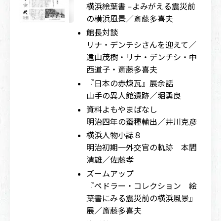
横浜絵葉書 −よみがえる震災前
の横浜風景／斎藤多喜夫
館長対談
リナ・デンチシさんを迎えて／
遠山茂樹・リナ・デンチシ・中
西道子・斎藤多喜夫
『日本の赤煉瓦』展余話
山手の異人館遺跡／堀勇良
資料よもやまばなし
明治四年の蚕種輸出／井川克彦
横浜人物小誌８
明治初期一外交官の軌跡 本間
清雄／佐藤孝
ズームアップ
『ペドラー・コレクション 絵
葉書にみる震災前の横浜風景』
展／斎藤多喜夫