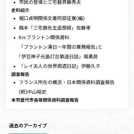
市民の登場と三宅磐
斉藤秀夫
史料紹介
堀口貞明関係文書
阿部征寛(編)
稿本「三宅磐先生追想録」
佐藤孝
R.H.ブラントン関係資料
「ブラントン滞日一年間の業務報告｣と
｢伊豆神子元島灯台築造日誌」
堀勇良
「レイ夫人の世界周遊日記」
伊藤久子
調査報告
フランス所在の横浜・日本関係資料調査報告
(続)
中山裕史
本市歴代市長等関係資料調査報告
過去のアーカイブ