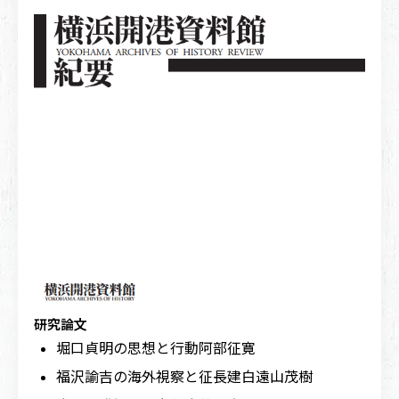
研究論文
堀口貞明の思想と行動
阿部征寛
福沢諭吉の海外視察と征長建白
遠山茂樹