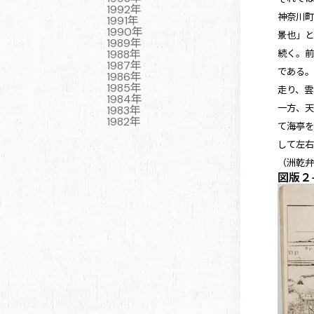
1992年
神奈川町
1991年
1990年
景也」
1989年
1988年
続く。
1987年
である
1986年
1985年
走り、
1984年
一方、天
1983年
1982年
て海亭
して左
（洲乾
図版２