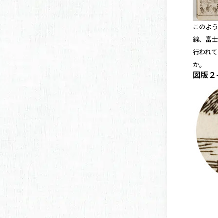
このよ
線、富
行われ
か。
図版２