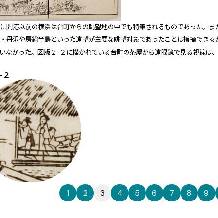
うに開港以前の横浜は台町からの眺望地の中でも特筆されるものであった。ま
士・丹沢や房総半島といった遠望が主要な眺望対象であったことは指摘できる
ていなかった。
図版２−２
に描かれている台町の茶屋から遠眼鏡で見る視線は
−２
1
2
3
4
5
6
7
8
9