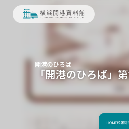
開港のひろば
「開港のひろば」第14
HOME
館報
開