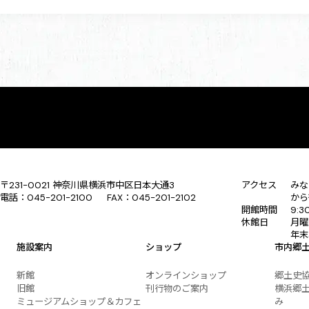
〒231-0021 神奈川県横浜市中区日本大通3
アクセス
みな
電話：045-201-2100 FAX：045-201-2102
から
開館時間
9:
休館日
月曜
年末
施設案内
ショップ
市内郷
新館
オンラインショップ
郷土史
旧館
刊行物のご案内
横浜郷土
ミュージアムショップ＆カフェ
み