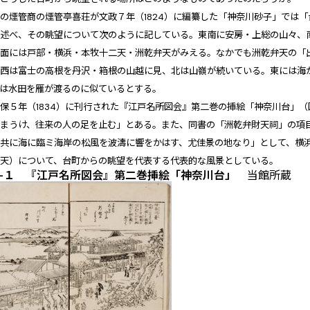
の煙管商の煙管亭喜荘が文政７年（1824）に編纂した「神奈川砂子」では
と述べ、その眺望について次のように記している。東南に安房・上総の山々、
前面には戸部・横浜・本牧十二天・洲乾弁天がみえる。なかでも洲乾弁天の「
。西は富士の高根を丹沢・箱根の山越に見、北は山嶺が続いている。東には海
雲は水田を雁が渡るのに似ているとする。
保５年（1834）に刊行された『江戸名所図会』第二巻の挿絵「神奈川台」（
をまうけ、往来の人の足を止む」とある。また、同書の「洲乾弁財天祠」の項
右共に海に臨ミ海岸の松風を波濤に響をかはす、尤佳景の地なり」として、横
弁天）について、台町からの眺望を代表する代表的な風景としている。
−１ 『江戸名所図会』第二巻挿絵「神奈川台」
当館所蔵