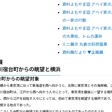
資料よもやま話 アベイ家
資料よもやま話 アベイ家の
の一家の行動
資料よもやま話 アベイ家の
の大黒柱、トムの運命
ミニ展示 丸善の初荷風景
資料館だより ▼企画展
展
川宿台町からの眺望と横浜
台町からの眺望対象
本橋から東京湾に沿って東海道を西へ向かうと、左側に東京湾とその海岸線、
奈川宿台町は、江戸から西へ向かう人々にとって、東京湾を最後に一望する場
方、西から江戸を目指す人々にとっては、初めて東京湾を眺望する場所であり
実感する地点であった。
はこうした台町から眺望される場所はどのようなものであったのだろうか。