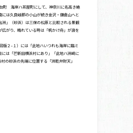
「台町 海岸ハ茶屋町にして、神奈川に名高き絶
南には久良岐郡の小山が続き金沢・鎌倉山へと
出洲」（砂浜）は三保の松原と比較される景観
が広がり、晴れている時は「帆かけ舟」が浪を
図版２−１
）には「此地ハいつれも海岸に臨ミ
目には「芒新田横浜村にあり」「此地ハ洲崎に
浜村の砂浜の先端に位置する「洲乾弁財天」