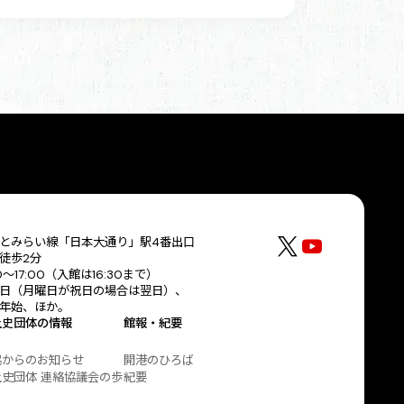
とみらい線「日本大通り」駅4番出口
徒歩2分
30〜17:00（入館は16:30まで）
日（月曜日が祝日の場合は翌日）、
年始、ほか。
土史団体の情報
館報・紀要
協からのお知らせ
開港のひろば
史団体 連絡協議会の歩
紀要