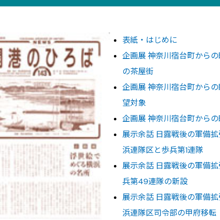
表紙・はじめに
企画展 神奈川宿台町からの
の茶屋街
企画展 神奈川宿台町からの
望対象
企画展 神奈川宿台町からの
展示余話 日露戦後の軍備拡
浜連隊区と歩兵第1連隊
展示余話 日露戦後の軍備拡
兵第49連隊の新設
展示余話 日露戦後の軍備拡
浜連隊区司令部の甲府移転