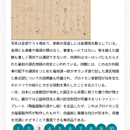
写本は全部で５４冊あり、表紙の見返しには金銀箔を散らしている。
各冊とも奥書や識語の類はなく、筆者も一人ではない。巻を越えた錯
簡も激しく現状では通読できないが、同資料はヨーロッパにもたらさ
れた最初の源氏物語の完本といわれている。同館には、このほか外国
奉行配下の通詞をつとめた福地源一郎がオランダ語で記した源氏物語
と紫式部についての説明書も所蔵され、プロイセン使節団が日本文化
のドイツでの紹介に大きな役割を果たしたことを伝えている。
一方、日本には使節団が持参した国王から将軍に宛てた贈り物が残さ
れた。展示では公益財団法人德川記念財団が所蔵するリトファニー・
プレート（陶磁器製の透かし絵）を出品したが、これはプロイセン王
立磁器製作所が制作したもので、白磁板に複雑な凹凸が刻まれ、背面
を光源にかざすことで鑑賞できる美術品である。
1
2
3
4
5
6
7
8
9
10