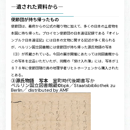
―遺された資料から―
使節団が持ち帰ったもの
使節団は、幕府からの公式の贈り物に加えて、多くの日本の土産物を
本国に持ち帰った。プロイセン使節団の日本遠征記録である『オイレ
ンブルク日本遠征記』には日本の文物に関する記述が多く見られる
が、ベルリン国立図書館には使節団が持ち帰った源氏物語の写本
（③）が所蔵されている。今回の展示開催にあたっては同図書館から
この写本を出品いただいたが、同館の「受け入れ簿」には、写本が１
８７８年に使節団随行員の地理学者リヒトホーフェンから購入された
とある。
③源氏物語 写本
室町時代後期書写か
ベルリン国立図書館蔵©bpk／Staatsbibliothek zu
Berlin／ distributed by AMF