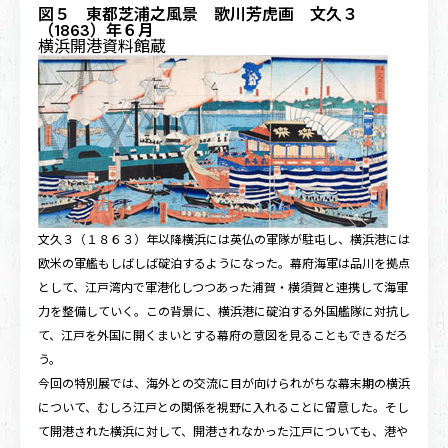
図５ 東都芝浦之風景 歌川芳虎画 文久３
（1863）年６月
横浜開港資料館蔵
文久３（１８６３）年以降横浜には英仏の軍隊が駐屯し、横浜港には
欧米の軍艦もしばしば碇泊するようになった。幕府海軍は品川を拠点
として、江戸湾内で軍港化しつつあった浦賀・横須賀と連携して海軍
力を整備していく。この背景に、横浜港に碇泊する外国艦隊に対抗し
て、江戸を外国に開くまいとする幕府の意図を見ることもできるだろ
う。
今回の特別展では、海外との交流に目が向けられがちな幕末期の横浜
について、むしろ江戸との関係を視野に入れることに留意した。そし
て開港された横浜に対して、開港されなかった江戸についても、港や