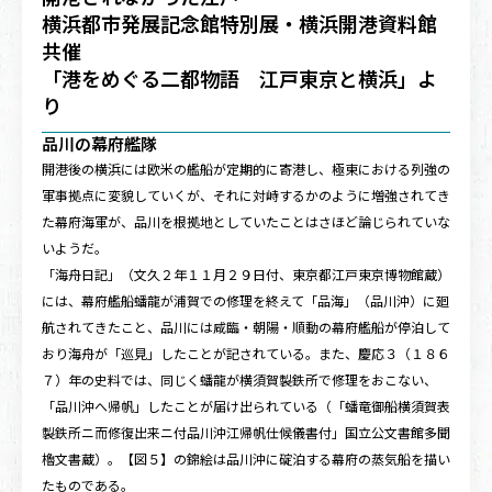
横浜都市発展記念館特別展・横浜開港資料館
共催
「港をめぐる二都物語 江戸東京と横浜」よ
り
品川の幕府艦隊
開港後の横浜には欧米の艦船が定期的に寄港し、極東における列強の
軍事拠点に変貌していくが、それに対峙するかのように増強されてき
た幕府海軍が、品川を根拠地としていたことはさほど論じられていな
いようだ。
「海舟日記」（文久２年１１月２９日付、東京都江戸東京博物館蔵）
には、幕府艦船蟠龍が浦賀での修理を終えて「品海」（品川沖）に廻
航されてきたこと、品川には咸臨・朝陽・順動の幕府艦船が停泊して
おり海舟が「巡見」したことが記されている。また、慶応３（１８６
７）年の史料では、同じく蟠龍が横須賀製鉄所で修理をおこない、
「品川沖へ帰帆」したことが届け出られている（「蟠竜御船横須賀表
製鉄所ニ而修復出来ニ付品川沖江帰帆仕候儀書付」国立公文書館多聞
櫓文書蔵）。【
図５
】の錦絵は品川沖に碇泊する幕府の蒸気船を描い
たものである。