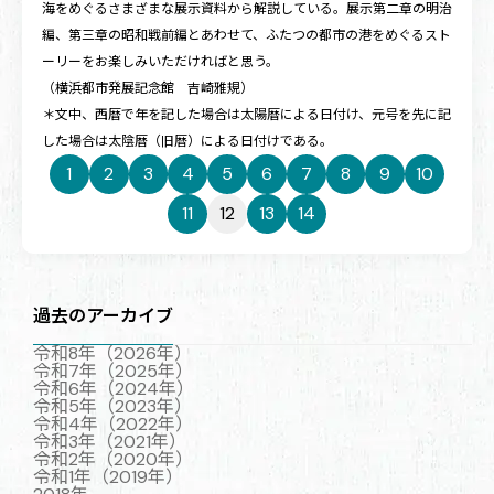
海をめぐるさまざまな展示資料から解説している。展示第二章の明治
編、第三章の昭和戦前編とあわせて、ふたつの都市の港をめぐるスト
ーリーをお楽しみいただければと思う。
（横浜都市発展記念館 吉崎雅規）
＊文中、西暦で年を記した場合は太陽暦による日付け、元号を先に記
した場合は太陰暦（旧暦）による日付けである。
1
2
3
4
5
6
7
8
9
10
11
12
13
14
過去のアーカイブ
令和8年（2026年）
令和7年（2025年）
令和6年（2024年）
令和5年（2023年）
令和4年（2022年）
令和3年（2021年）
令和2年（2020年）
令和1年（2019年）