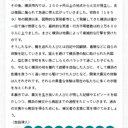
その後、横浜市内では、２００ヶ所以上の地点から火災が発生し、炎
は強風に煽られて急速に燃え広がっていきました。安政６（１８５
９）年の開港以来、国際的な貿易都市として発展してきた横浜は僅か
一日で焼け野原となり、最終的な死者・行方不明者数は約２万６００
０人に上りました。まさに横浜は地震によって壊滅的な打撃を受けた
のです。
そうしたなか、難を逃れた人びとは日記や回顧録、書簡などに自らの
体験を記していきます。猛火を避けて横浜港の船に助けられた外国
人、住む家と学校を失い急ごしらえのバラックで過ごした子どもた
ち、やむなく横浜の地を離れて故郷を目指した人びと、そして横浜の
危機を救うべく遠い地から駆けつけた人びとなど、関東大震災の体験
は人それぞれです。それらの貴重な体験は現在の私たちに多くの示唆
を与えくれます。
本展示では、震災を生き抜いた人びとが残した記録やエピソードを紹
介しつつ、横浜の被災から再起までの過程をたどっていきます。過去
の災害から教訓を得るためにも、被災者の言葉に耳を傾けてみましょ
う。
（吉田律人）