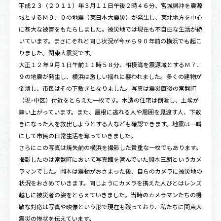
平成２３（２０１１）年３月１１日午後２時４６分、宮城県沖を震源
域とするＭ９．０の地震（東日本大震災）が発生し、東北地方を中心
に甚大な被害をもたらしました。被災地では現在も不自由な生活が続
いています。まさにそれと同じ状況が今から９０年前の横浜でも起こ
りました。関東大震災です。
大正１２年９月１日午前１１時５８分、相模湾を震源域とするＭ７．
９の地震が発生し、横浜は激しい揺れに襲われました。多くの建物が
倒潰し、市民はその下敷きとなりました。写真は震災直後の常盤町
（現･中区）付近をとらえた一枚です。木造の住宅は倒潰し、土埃が
舞い上がっています。また、屋根に逃れる人や周囲を見渡す人、下敷
きになった人を救出しようとする人なども確認できます。地震は一瞬
にして市民の日常生活を奪っていきました。
さらにこの写真は焼失前の横浜を撮影した貴重な一枚でもあります。
撮影したのは常盤町において写真館を営んでいた岡本三朗というカメ
ラマンでした。岡本は震動がおさまった後、自らのカメラに被災地の
状況をおさめていきます。同じようにカメラを携えた人びとはレンズ
越しに被災者の姿をとらえていきました。当時のカメラマンたちの機
敏な対応は写真や映像という形で現在も残っており、私たちに関東大
震災の惨状を伝えています。