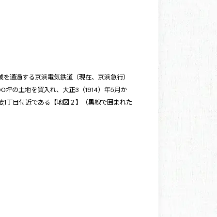
域を通過する京浜電気鉄道（現在、京浜急行）
0坪の土地を買入れ、大正3（1914）年5月か
麦1丁目付近である【
地図２
】（黒線で囲まれた