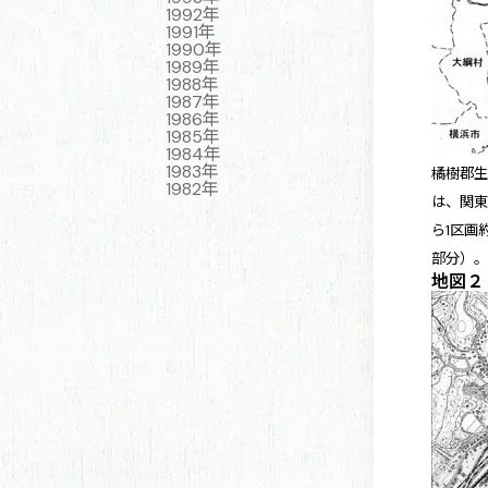
1992年
1991年
1990年
1989年
1988年
1987年
1986年
1985年
1984年
1983年
橘樹郡
1982年
は、関東
ら1区画
部分）
地図２