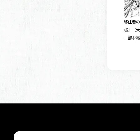
移住者
様」（大
一部を売