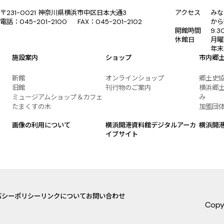
〒231-0021 神奈川県横浜市中区日本大通3
アクセス
みな
電話：045-201-2100 FAX：045-201-2102
から
開館時間
9:
休館日
月曜
年末
施設案内
ショップ
市内郷
新館
オンラインショップ
郷土史
旧館
刊行物のご案内
横浜郷土
ミュージアムショップ＆カフェ
み
たまくすの木
加盟団
画像の利用について
横浜開港資料館デジタルアーカ
横浜開
イブサイト
バシーポリシー
リンクについて
お問い合わせ
Copy