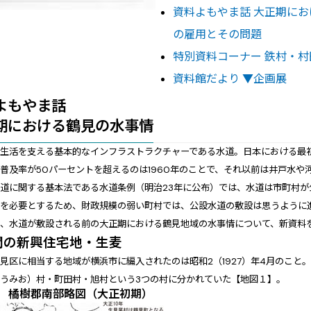
資料よもやま話 大正期にお
の雇用とその問題
特別資料コーナー 鉄村・村
資料館だより ▼企画展
よもやま話
期における鶴見の水事情
生活を支える基本的なインフラストラクチャーである水道。日本における最初の
普及率が50パーセントを超えるのは1960年のことで、それ以前は井戸水
道に関する基本法である水道条例（明治23年に公布）では、水道は市町村
費を必要とするため、財政規模の弱い町村では、公設水道の敷設は思うように
は、水道が敷設される前の大正期における鶴見地域の水事情について、新資料
間の新興住宅地・生麦
見区に相当する地域が横浜市に編入されたのは昭和2（1927）年4月のこと
うみお）村・町田村・旭村という3つの村に分かれていた【
地図１
】。
 橘樹郡南部略図（大正初期）