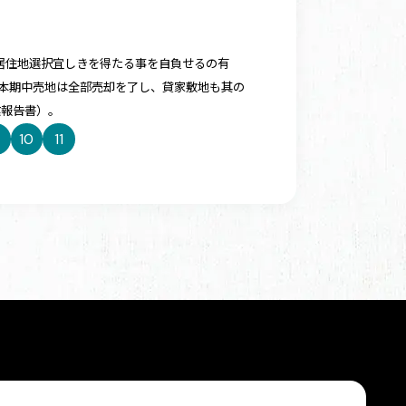
居住地選択宜しきを得たる事を自負せるの有
「本期中売地は全部売却を了し、貸家敷地も其の
業報告書）。
10
11