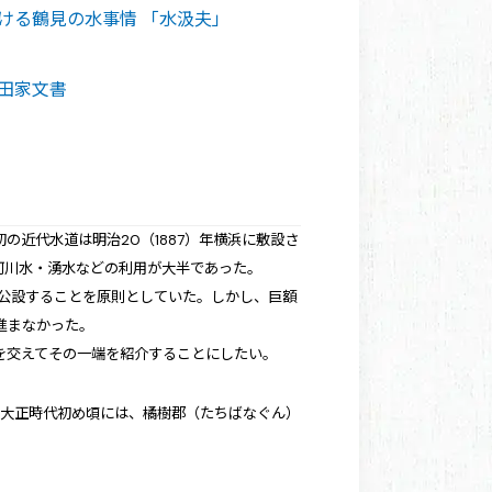
ける鶴見の水事情 「水汲夫」
田家文書
近代水道は明治20（1887）年横浜に敷設さ
や河川水・湧水などの利用が大半であった。
が公設することを原則としていた。しかし、巨額
進まなかった。
を交えてその一端を紹介することにしたい。
。大正時代初め頃には、橘樹郡（たちばなぐん）