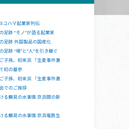
代ヨコハマ起業家列伝
の足跡 “モノ”が語る起業家
の足跡 外国製品の国産化
足跡 “場”と“人”を引き継ぐ
ご子孫、初来浜 「生麦事件激
して初の墓参
ご子孫、初来浜 「生麦事件激
演会でのご挨拶
ける鶴見の水事情 京浜間の新
ける鶴見の水事情 京浜電鉄生