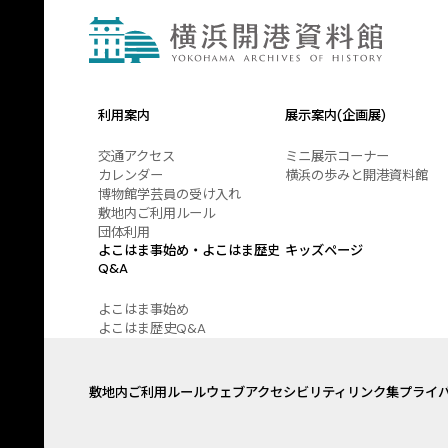
利用案内
展示案内(企画展)
交通アクセス
ミニ展示コーナー
カレンダー
横浜の歩みと開港資料館
博物館学芸員の受け入れ
敷地内ご利用ルール
団体利用
よこはま事始め・よこはま歴史
キッズページ
Q&A
よこはま事始め
よこはま歴史Q&A
敷地内ご利用ルール
ウェブアクセシビリティ
リンク集
プライ