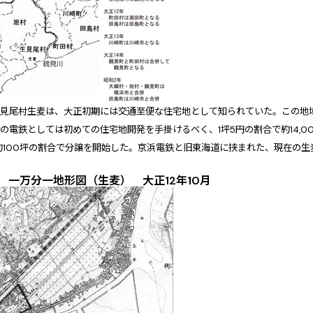
生見尾村生麦は、大正初期には交通至便な住宅地として知られていた。この地
の電鉄としては初めての住宅地開発を手掛けるべく、1坪5円の割合で約14,00
約100坪の割合で分譲を開始した。京浜電鉄と旧東海道に挟まれた、現在の生
。
 一万分一地形図（生麦） 大正12年10月