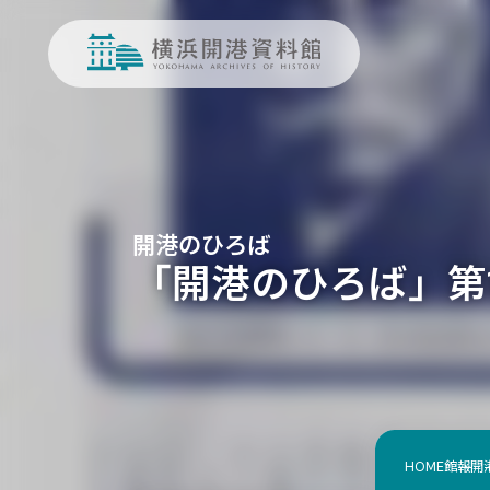
開港のひろば
「開港のひろば」第118
HOME
館報
開