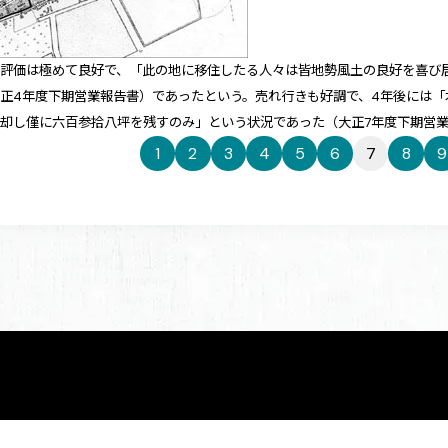
の評価は極めて良好で、「此の地に移住したる人々は皆地勢風土の良好を喜び
正4年度下期営業報告書）であったという。売れ行きも好調で、4年後には
却し僅に六百参拾八坪を残すのみ」という状況であった（大正7年度下期営
1
2
3
4
5
6
7
8
9