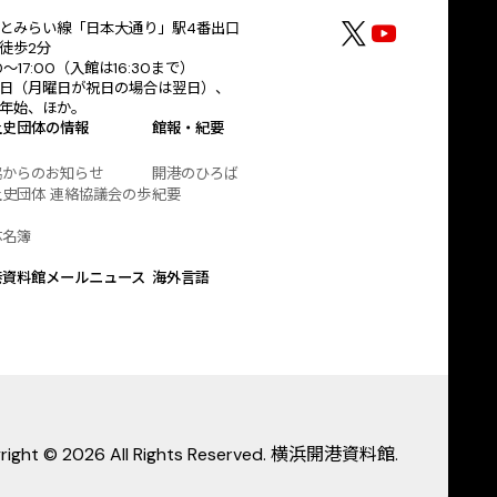
とみらい線「日本大通り」駅4番出口
徒歩2分
30〜17:00（入館は16:30まで）
日（月曜日が祝日の場合は翌日）、
年始、ほか。
土史団体の情報
館報・紀要
協からのお知らせ
開港のひろば
史団体 連絡協議会の歩
紀要
体名簿
港資料館メールニュース
海外言語
right © 2026 All Rights Reserved. 横浜開港資料館.