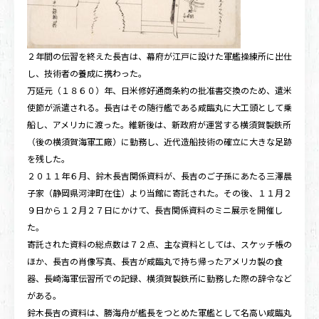
２年間の伝習を終えた長吉は、幕府が江戸に設けた軍艦操練所に出仕
し、技術者の養成に携わった。
万延元（１８６０）年、日米修好通商条約の批准書交換のため、遣米
使節が派遣される。長吉はその随行艦である咸臨丸に大工頭として乗
船し、アメリカに渡った。維新後は、新政府が運営する横須賀製鉄所
（後の横須賀海軍工廠）に勤務し、近代造船技術の確立に大きな足跡
を残した。
２０１１年６月、鈴木長吉関係資料が、長吉のご子孫にあたる三澤晨
子家（静岡県河津町在住）より当館に寄託された。その後、１１月２
９日から１２月２７日にかけて、長吉関係資料のミニ展示を開催し
た。
寄託された資料の総点数は７２点、主な資料としては、スケッチ帳の
ほか、長吉の肖像写真、長吉が咸臨丸で持ち帰ったアメリカ製の食
器、長崎海軍伝習所での記録、横須賀製鉄所に勤務した際の辞令など
がある。
鈴木長吉の資料は、勝海舟が艦長をつとめた軍艦として名高い咸臨丸