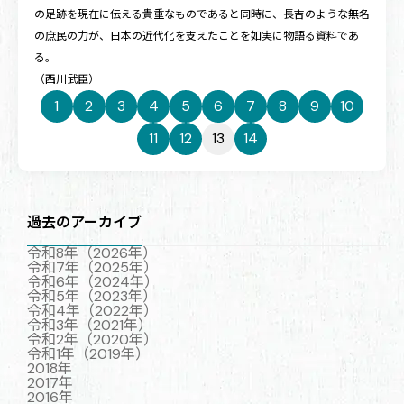
の足跡を現在に伝える貴重なものであると同時に、長吉のような無名
の庶民の力が、日本の近代化を支えたことを如実に物語る資料であ
る。
（西川武臣）
1
2
3
4
5
6
7
8
9
10
11
12
13
14
過去のアーカイブ
令和8年（2026年）
令和7年（2025年）
令和6年（2024年）
令和5年（2023年）
令和4年（2022年）
令和3年（2021年）
令和2年（2020年）
令和1年（2019年）
2018年
2017年
2016年