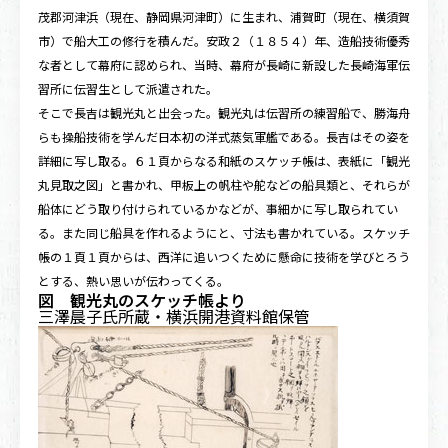
茂郡河津浜（現在、静岡県河津町）に生まれ、浦賀町（現在、横須賀
市）で船大工の修行を積んだ。安政２（１８５４）年、造船技術優秀
な者として幕府に認められ、当時、幕府が長崎に新設した長崎海軍伝
習所に伝習生として派遣された。
そこで長吉は観光丸と出会った。観光丸は伝習所の練習船で、勝海舟
らも操船技術を学んだ日本初の洋式蒸気軍艦である。長吉はその姿を
詳細に写し取る。６１頁からなる和紙のスケッチ帳は、表紙に「観光
丸見取之図」と書かれ、甲板上の帆柱や舵などの船具類と、それらが
船体にどう取り付けられているかなどが、事細かに写し取られてい
る。また同じ船具を作れるようにと、寸法も書かれている。スケッチ
帳の１頁１頁からは、西洋に追いつくために懸命に技術を学びとろう
とする、熱い思いが伝わってくる。
図 観光丸のスケッチ帳より
三澤晨子氏所蔵・横浜開港資料館保管