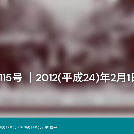
号 ｜2012(平成24)年2月
港のひろば
「開港のひろば」第115号