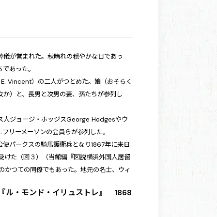
で葬儀が営まれた。秋晴れの穏やかな日であっ
ちであった。
. Vincent）の二人がつとめた。娘（おそらく
（3女か）と、長男と次男の妻、孫たちが参列し
ョージ・ホッジスGeorge Hodgesやウ
なったフリーメーソンの会員らが参列した。
使パークスの騎馬護衛兵となり1867年に来日
受けた（
図３
）（当館編『図説横浜外国人居留
ーのかつての同僚でもあった。地元の名士、ウィ
ル・モンド・イリュストレ』 1868