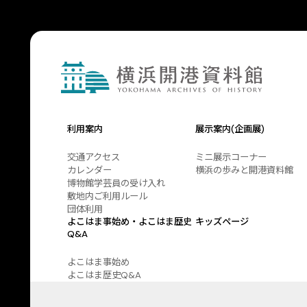
利用案内
展示案内(企画展)
交通アクセス
ミニ展示コーナー
カレンダー
横浜の歩みと開港資料館
博物館学芸員の受け入れ
敷地内ご利用ルール
団体利用
よこはま事始め・よこはま歴史
キッズページ
Q&A
よこはま事始め
よこはま歴史Q&A