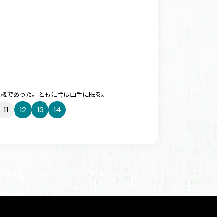
。83歳であった。ともに今は山手に眠る。
11
12
13
14