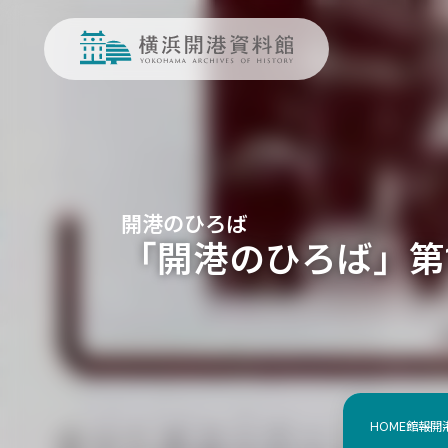
開港のひろば
「開港のひろば」第115
HOME
館報
開