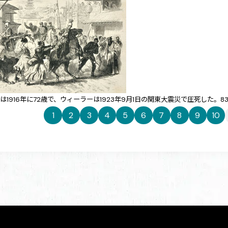
は1916年に72歳で、ウィーラーは1923年9月1日の関東大震災で圧死した
1
2
3
4
5
6
7
8
9
10