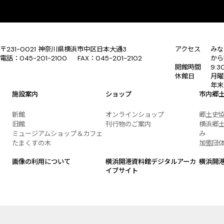
〒231-0021 神奈川県横浜市中区日本大通3
アクセス
みな
電話：045-201-2100 FAX：045-201-2102
から
開館時間
9:
休館日
月曜
年末
施設案内
ショップ
市内郷
新館
オンラインショップ
郷土史
旧館
刊行物のご案内
横浜郷土
ミュージアムショップ＆カフェ
み
たまくすの木
加盟団
画像の利用について
横浜開港資料館デジタルアーカ
横浜開
イブサイト