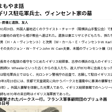
よもやま話
ギリス駐屯軍兵士、ヴィンセント家の墓
−葬儀と遺族、友人
10月31日、外国人墓地近くのクライスト・チャーチ（現横浜山手聖公会）
31番地の自宅から棺が教会へ運ばれた。遺族は妻エリザと子どもたち、孫た
男（Ｈ・Ａ・ヴィンセント）と次男（Ｗ・カール・Ｅ・ヴィンセントW. Karl E
その夫のジョン・Ｗ・ケインJohn W. Cain夫妻、未婚のヴィンセント嬢
長年その監獄の看守をつとめたイギリス総領事、古参の横浜の住人のイギリス人ジ
医師Dr. Wheelerといった古くからの友人たち、故人が1870年に会員と
は駐屯軍兵士ではなく、元ロンドン警視庁の巡査で、志願して駐日イギリス公
8年3月23日には、京都で天皇謁見に向かうパークスを護衛中に暴漢の襲撃を
98年）。外国人襲撃を体験した元軍人であり、イギリス総領事館でのヘンリ
師も1870年の来日時はイギリス海軍医であった。
襲撃されたパークス一行。フランス軍事顧問団のブリュネ画 『
3日号