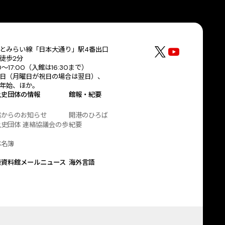
とみらい線「日本大通り」駅4番出口
徒歩2分
30〜17:00（入館は16:30まで）
日（月曜日が祝日の場合は翌日）、
年始、ほか。
土史団体の情報
館報・紀要
協からのお知らせ
開港のひろば
史団体 連絡協議会の歩
紀要
体名簿
港資料館メールニュース
海外言語