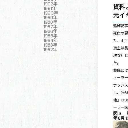
1992年
資料
1991年
1990年
元イ
1989年
1988年
追悼記事
1987年
1986年
死亡の翌
1985年
1984年
た。山手
1983年
喪主は長
1982年
次女）と
た。
葬儀には
ィーラー
ホッジス
し、翌6
地』19
ーラー医
図３ 
年6月1