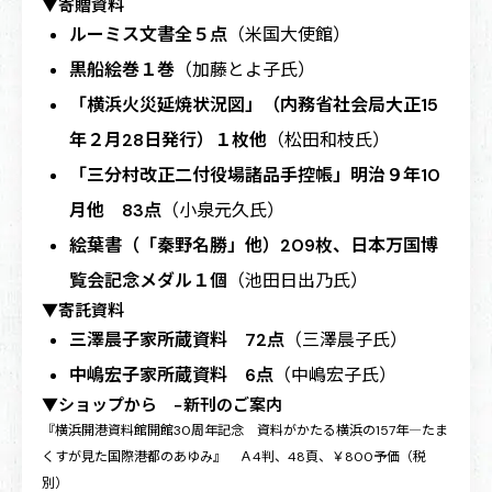
▼寄贈資料
ルーミス文書全５点
（米国大使館）
黒船絵巻１巻
（加藤とよ子氏）
「横浜火災延焼状況図」（内務省社会局大正15
年２月28日発行）１枚他
（松田和枝氏）
「三分村改正二付役場諸品手控帳」明治９年10
月他 83点
（小泉元久氏）
絵葉書（「秦野名勝」他）209枚、日本万国博
覧会記念メダル１個
（池田日出乃氏）
▼寄託資料
三澤晨子家所蔵資料 72点
（三澤晨子氏）
中嶋宏子家所蔵資料 6点
（中嶋宏子氏）
▼ショップから −新刊のご案内
『横浜開港資料館開館30周年記念 資料がかたる横浜の157年―たま
くすが見た国際港都のあゆみ』 Ａ4判、48頁、￥800予価（税
別）