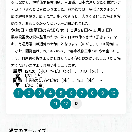
をしながら、伊勢佐木長者町駅、吉田橋、日本大通りなどを横浜シテ
ィガイドさんとともに歩きました。資料館では「横浜ノスタルジア」
展の解説を聞き、展示見学。歩いてみると、大きく変化した横浜を実
感でき、おもしろかったという声が聞かれました。
休館日・休室日のお知らせ（10月26日〜１月31日）
展示設営及び資料整理のため、次の日はお休みさせて頂きます。な
お、毎週月曜日は通常の休館日となります（ただし、1/９は開館）。
なお、閲覧室は、12/28〜1/20まで書庫改修工事のため休室いたし
ます。利用者の皆さまにはしばらくご不便をおかけいたしますがご協
力くださいますようお願い申し上げます。
展示
12/28（水）〜1/3（火）、1/10（火）、
室
1/31（火）
閲覧
上記のほか11/30（水）、1/4（水）〜
室
1/20（金）
1
2
3
4
5
6
7
8
9
10
11
12
13
過去のアーカイブ