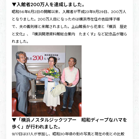
▼入館者200万人を達成しました。
昭和56年6月2日の開館以来、入館者が平成23年9月29日、200万人
となりました。200万人目になったのは横浜市在住の吉田博子様
で、夫の義則様と来館されました。上山館長から花束と『横浜 歴史
と文化』、『横浜開港資料館総合案内 たまくす』など記念品が贈ら
れました。
▼「横浜ノスタルジックツアー 昭和ディープなハマを
歩く」が行われました。
9/17日は37人が参加し、昭和30年頃の街の写真と現在の街との比較