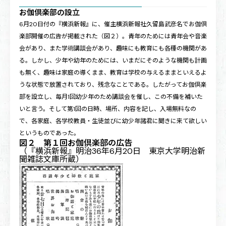
お伽倶楽部の設立
6月20日付の『横浜新報』に、催主横浜新報社久留島武彦名でお伽倶
楽部開催の広告が掲載された（
図２
）。青年のためには青年会や音楽
会があり、また学術講談会があり、趣味にも教育にも各種の機関があ
る。しかし、少年や幼年のためには、いまだにそのような機関も計画
も無く、趣味は家庭の導くまま、教育は学校の与えるままといえるよ
うな状態で放置されており、残念なことである。したがってお伽倶楽
部を設立し、毎月1回幼少年のため講談会を催し、この不備を補いた
いと言う。そして第1回の日時、場所、内容を記し、入場無料なの
で、各家庭、各学校教員・生徒並びに幼少年諸君に聞きに来て欲しい
というものであった。
図２ 第１回お伽倶楽部の広告
（『横浜新報』明治36年6月20日 東京大学明治新
聞雑誌文庫所蔵）