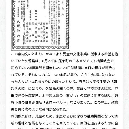
この案内文のとおり、かねてより児童の文化事業に従事する希望を抱
いていた久留島は、6月27日に蓬莱町の日本メソヂスト横浜教会で、
初めてのお伽倶楽部を開催した。29日付紙面に当日の模様が報告さ
れている。それによれば、900余名が集り、さらに会場に入れなか
った人々が150名あまりにのぼったという。当日は女学校生徒の「朝
起きの歌」に始まり、久留島の開会の辞、警醒女学校生徒の唱歌、戸
田流光の薩摩琵琶、木戸忠太郎の「君が代」の歌詞に関する講話、巌
谷小波の世界お伽話「鬼ローベルト」などがあった。この席上、趣意
書と共に次のような会則が配られた。
お伽倶楽部は、児童のため、家庭ならびに学校の補助機関となって清
新の趣味と智識を与えることを目的とする。目的を遂行するために会