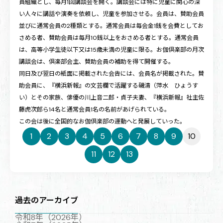
員組織とし、毎月1回講談会を開く。講談会には特に児童に関心の深
い人々に講話や演奏を依頼し、児童を参加させる。会員は、賛助会員
並びに通常会員の2種類とする。通常会員は毎会金1銭を会費としてお
さめる者、賛助会員は毎月10銭以上をおさめる者とする。通常会員
は、高等小学生徒以下又は15歳未満の児童に限る。お伽倶楽部の月次
講談会は、倶楽部会主、賛助会員の補助を得て開催する。
同日及び翌日の紙面に掲載された会告には、会員名が掲載された。賛
助会員に、『横浜新報』の文芸欄で活躍する磯清（萍水 ひょうす
い）とその家族、俳優の川上音二郎・貞子夫妻、『横浜新報』社主佐
藤虎次郎ら14名と通常会員1名の名前があげられている。
この会は後に全国的なお伽倶楽部の運動へと発展していった。
1
2
3
4
5
6
7
8
9
10
11
12
13
過去のアーカイブ
令和8年（2026年）