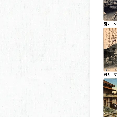
図７ ソ
図８ マ