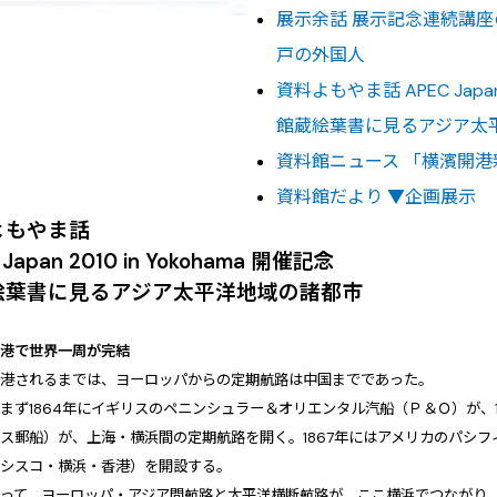
展示余話 展示記念連続講座
戸の外国人
資料よもやま話 APEC Japan 
館蔵絵葉書に見るアジア太
資料館ニュース 「横濱開
資料館だより ▼企画展示
よもやま話
 Japan 2010 in Yokohama 開催記念
絵葉書に見るアジア太平洋地域の諸都市
開港で世界一周が完結
開港されるまでは、ヨーロッパからの定期航路は中国までであった。
まず1864年にイギリスのペニンシュラー＆オリエンタル汽船（Ｐ＆Ｏ）が、1
ス郵船）が、上海・横浜間の定期航路を開く。1867年にはアメリカのパシ
ンシスコ・横浜・香港）を開設する。
よって、ヨーロッパ・アジア間航路と太平洋横断航路が、ここ横浜でつながり