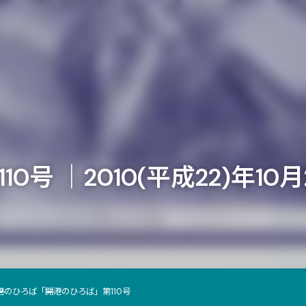
号 ｜2010(平成22)年10
港のひろば
「開港のひろば」第110号