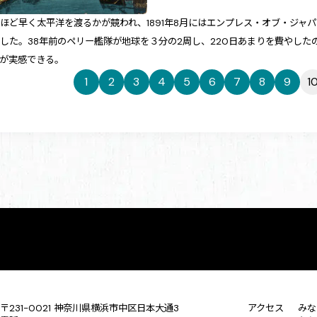
ほど早く太平洋を渡るかが競われ、1891年8月にはエンプレス・オブ・ジャパ
した。38年前のペリー艦隊が地球を３分の2周し、220日あまりを費やし
かが実感できる。
1
2
3
4
5
6
7
8
9
1
〒231-0021 神奈川県横浜市中区日本大通3
アクセス
みな