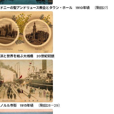
ドニーの聖アンドリュース教会とタウン・ホール 1910年頃
〔駒田27〕
浜と世界を結ぶ大桟橋 20世紀初頭
ノルル市街 1915年頃
〔駒田28－29〕