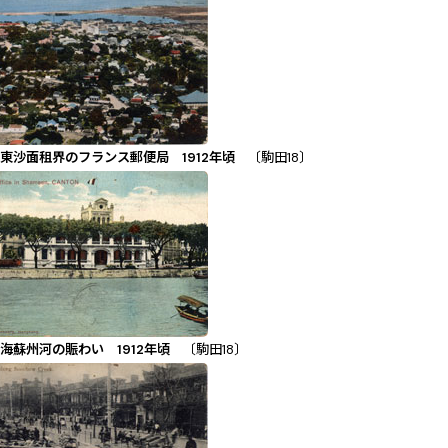
東沙面租界のフランス郵便局 1912年頃
〔駒田18〕
海蘇州河の賑わい 1912年頃
〔駒田18〕