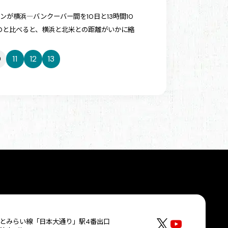
ンが横浜―バンクーバー間を10日と13時間10
たのと比べると、横浜と北米との距離がいかに縮
0
11
12
13
とみらい線「日本大通り」駅4番出口