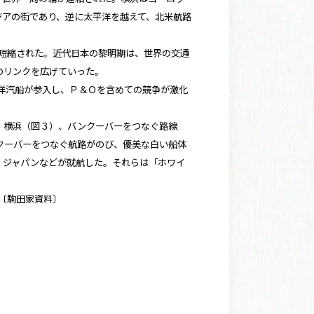
ジアの街であり、逆に太平洋を越えて、北米航路
間短縮された。近代日本の黎明期は、世界の交通
のリンクを広げていった。
東洋汽船が参入し、Ｐ＆Ｏを含めての競争が激化
、横浜（図３）、バンクーバーをつなぐ路線
クーバーをつなぐ航路がのび、優美な白い船体
・ジャパンなどが就航した。それらは「ホワイ
駒田家資料〕