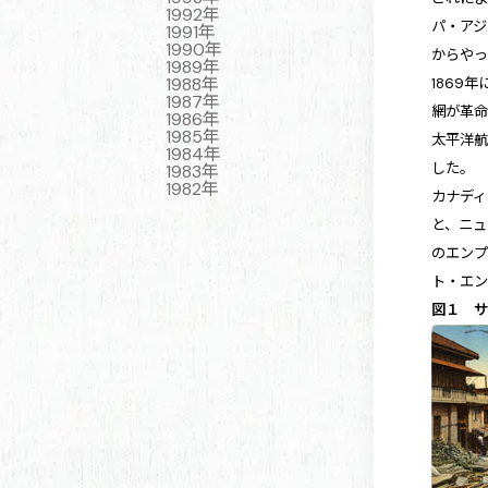
1992年
パ・アジ
1991年
1990年
からや
1989年
1988年
1869
1987年
網が革
1986年
1985年
太平洋航
1984年
した。
1983年
1982年
カナデ
と、ニ
のエン
ト・エ
図１ サ