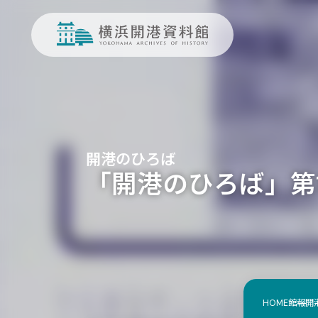
開港のひろば
「開港のひろば」第110
HOME
館報
開