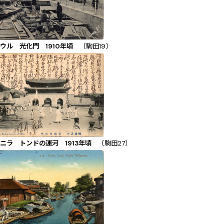
ウル 光化門 1910年頃
〔駒田19〕
ニラ トンドの運河 1913年頃
〔駒田27〕