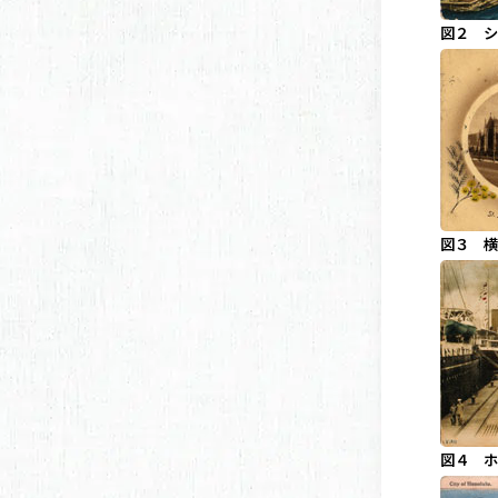
図２ シ
図３ 横
図４ ホ