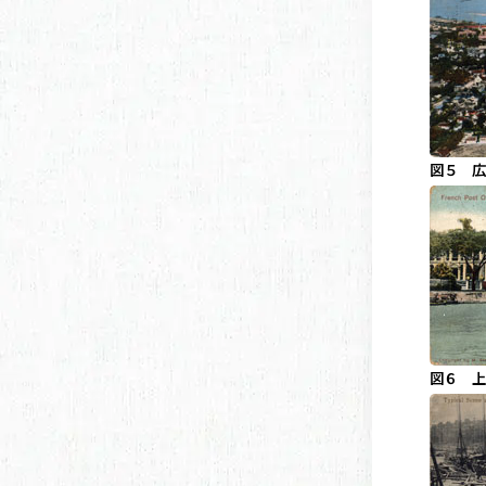
図５ 広
図６ 上