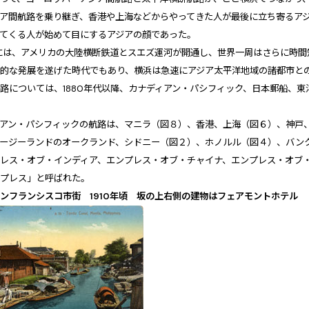
ア間航路を乗り継ぎ、香港や上海などからやってきた人が最後に立ち寄るア
ってくる人が始めて目にするアジアの顔であった。
年には、アメリカの大陸横断鉄道とスエズ運河が開通し、世界一周はさらに時
命的な発展を遂げた時代でもあり、横浜は急速にアジア太平洋地域の諸都市と
路については、1880年代以降、カナディアン・パシフィック、日本郵船、
ィアン・パシフィックの航路は、マニラ（図８）、香港、上海（図６）、神戸
ュージーランドのオークランド、シドニー（図２）、ホノルル（図４）、バン
プレス・オブ・インディア、エンプレス・オブ・チャイナ、エンプレス・オブ
ンプレス」と呼ばれた。
ンフランシスコ市街 1910年頃 坂の上右側の建物はフェアモントホテル
〔