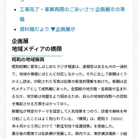
工事完了・事業再開のごあいさつ 企画展示の準
備
資料館だより ▼企画展示
企画展
地域メディアの横顔
昭和の地域振興
昭和初期に普及しはじめたラジオ報道は、速報性はあるものの一過的
で、地域の情報にほとんど対応しなかった。それに比して新聞はくり
かえし読め、印刷された写真は記事の視覚的理解を助けた。新聞は近
代メディアとして成熟期にあった。全国紙の地方版・各県版が生まれ
るなか、地方紙は地盤をより固めるため、自らの地域的役割への認知
を喚起させる方策をはかってゆく。
新聞社が特定のテーマを設定して人気投票をつのり、読者の興味を呼
び起こしたことはよく知られている。『横貿』は、昭和５（1930）
年４月から５月にかけて「新住宅地十佳選投票」を実施した。
震災後の関東では私鉄網が発展した。県内では、東京横浜電鉄・小田