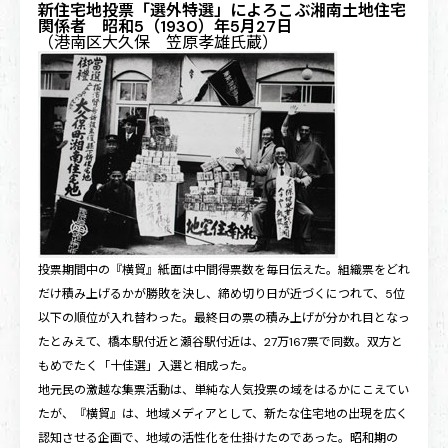
新住宅地投票「選外特選」によろこぶ湘南土地住宅
関係者 昭和5（1930）年5月27日
（港南区大久保 笠原孝雄氏蔵）
投票期間中の『横貿』紙面は中間得票数を毎日伝えた。組織票をどれ
だけ積み上げるかが勝敗を決し、締め切り日が近づくにつれて、5位
以下の順位が入れ替わった。最終日の票の積み上げが分かれ目となっ
たとみえて、橋本駅付近と瀬谷駅付近は、27万167票で同数。双方と
もめでたく「十佳選」入選と相成った。
地元民の激越な集票活動は、単純な人気投票の域をはるかにこえてい
たが、『横貿』は、地域メディアとして、新たな住宅地の出現を広く
認知させる企画で、地域の活性化を仕掛けたのであった。昭和期の