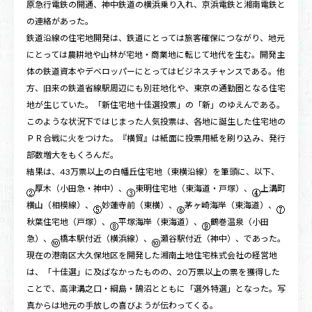
原急行電鉄の開通、神中鉄道の横浜乗り入れ、京浜電鉄と湘南電鉄と
の連絡があった。
鉄道沿線の住宅地開発は、鉄道にとっては旅客確保につながり、地元
にとっては農耕地や山林が宅地・商業地に転じて地代を生む。開発主
体の鉄道資本やデベロッパーにとってはビジネスチャンスである。他
方、旧来の鉄道省線駅周辺にも別荘地化や、東京の通勤圏となる住宅
地が生じていた。「新住宅地十佳選投票」の「新」のゆえんである。
このような状況下ではじまった人気投票は、各地に誕生した住宅地の
ＰＲ合戦に火をつけた。『横貿』は紙面に投票用紙を刷り込み、発行
部数増大をもくろんだ。
結果は、43万票以上の白幡丘住宅地（東横沿線）を筆頭に、以下、
厚木（小田急・神中）、
東明住宅地（東海道・戸塚）、
上溝町
横山（相模線）、
妙蓮寺前（東横）、
茅ヶ崎海岸（東海道）、
秋葉住宅地（戸塚）、
平塚海岸（東海道）、
鶴巻温泉（小田
急）、
橋本駅付近（横浜線）、
瀬谷駅付近（神中）、であった。
現在の港南区大久保地区を開発した湘南土地住宅株式会社の経営地
は、「十佳選」に及ばなかったものの、20万票以上の票を獲得した
ことで、高津溝之口・綱島・鵠沼とともに「選外特選」となった。写
真からは地元の手放しの喜びようが伝わってくる。