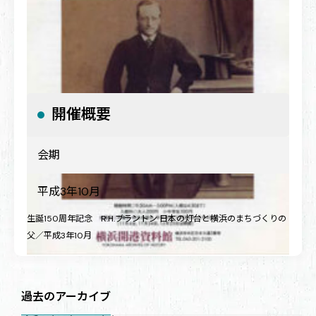
開催概要
会期
平成3年10月
生誕150周年記念 R.H.ブラントン 日本の灯台と横浜のまちづくりの
父／平成3年10月
過去のアーカイブ