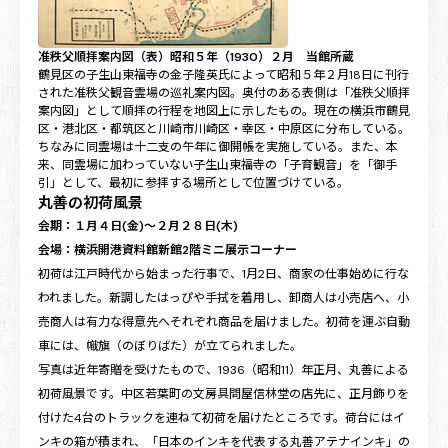
准秩父順拝案内図（表）昭和５年（1930）２月 当館所蔵
鶴見区の子生山東福寺の金子隆英氏によって昭和５年２月18日に刊行
された准秩父観音霊場の巡礼案内図。奥付のある表側は「准秩父順拝
案内図」として順拝の行程を地図上に示したもの。現在の横浜市鶴見
区・港北区・都筑区と川崎市川崎区・幸区・中原区に分布している。
ちなみに同霊場は十二支の午年に御開帳を実施している。また、本
来、同霊場に加わっていない子生山東福寺の「子育観音」を「御手
引」として、最初に参拝する場所として位置づけている。
丸善の初荷風景
会期：１月４日(金)～２月２８日(木)
会場：横浜開港資料館新館2階ミニ展示コーナー
初荷は江戸時代から始まった行事で、1月2日、商家の仕事始めに行な
われました。新調したはっぴや手拭を着用し、卸商人は小売店へ、小
売商人は有力な得意先へそれぞれ商品を届けました。初荷を運ぶ自動
車には、幟旗（のぼりばた）が立てられました。
写真は近年寄贈を受けたもので、1936（昭和11）年正月、丸善による
初荷風景です。中区若葉町の文房具問屋信林堂の店先に、正月飾りを
付けた4台のトラックを連ねて初荷を届けたところです。荷台にはイ
ンキの箱が積まれ、「日本のインキを代表する丸善アテナインキ」の