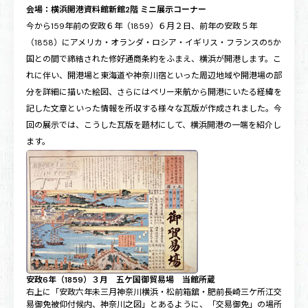
会場：横浜開港資料館新館2階 ミニ展示コーナー
今から159年前の安政６年（1859）６月２日、前年の安政５年
（1858）にアメリカ・オランダ・ロシア・イギリス・フランスの5か
国との間で締結された修好通商条約をふまえ、横浜が開港します。こ
れに伴い、開港場と東海道や神奈川宿といった周辺地域や開港場の部
分を詳細に描いた絵図、さらにはペリー来航から開港にいたる経緯を
記した文章といった情報を所収する様々な瓦版が作成されました。今
回の展示では、こうした瓦版を題材にして、横浜開港の一端を紹介し
ます。
安政6年（1859）３月 五ケ国御貿易場 当館所蔵
右上に「安政六年未三月神奈川横浜・松前箱舘・肥前長崎三ケ所江交
易御免被仰付候内、神奈川之図」とあるように、「交易御免」の場所