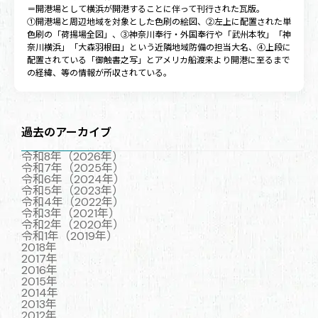
＝開港場として横浜が開港することに伴って刊行された瓦版。
①開港場と周辺地域を対象とした色刷の絵図、②左上に配置された単
色刷の「荷揚場全図」、③神奈川奉行・外国奉行や「武州本牧」「神
奈川横浜」「大森羽根田」という近隣地域防備の担当大名、④上段に
配置されている「御触書之写」とアメリカ船渡来より開港に至るまで
の経緯、等の情報が所収されている。
過去のアーカイブ
令和8年（2026年）
令和7年（2025年）
令和6年（2024年）
令和5年（2023年）
令和4年（2022年）
令和3年（2021年）
令和2年（2020年）
令和1年（2019年）
2018年
2017年
2016年
2015年
2014年
2013年
2012年