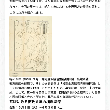
要素が含まれていますが、より観光的な要素が強くなったものと思わ
れます。今回の展示では、昭和初年における金沢周辺の霊場を題材に
こうした点を紹介します。
昭和６年（1931）３月 湘南金沢観音霊所順拝図 当館所蔵
表裏両面の印刷で、奥付のある表側は「湘南金沢観音霊所順拝図」と
して順拝の行程を地図上におとしたもの。裏側には「金沢三十四ケ霊
所」として、第一番称名寺より第三十四番釜利谷の金蔵院にいたる各
札所の順番と寺名・所在地、札所本尊と御詠歌が記されている。
瓦版にみる安政６年の横浜開港
会期：５月８日（火）～６月３０日（土）