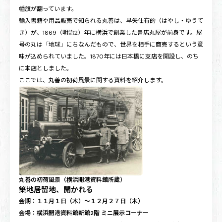
幡旗が翻っています。
輸入書籍や用品販売で知られる丸善は、早矢仕有的（はやし・ゆうて
き）が、1869（明治2）年に横浜で創業した書店丸屋が前身です。屋
号の丸は「地球」にちなんだもので、世界を相手に商売するという意
味が込められていました。1870年には日本橋に支店を開設し、のち
に本店としました。
ここでは、丸善の初荷風景に関する資料を紹介します。
丸善の初荷風景（横浜開港資料館所蔵）
築地居留地、開かれる
会期：１１月１日（木）～１２月２７日（木）
会場：横浜開港資料館新館2階 ミニ展示コーナー