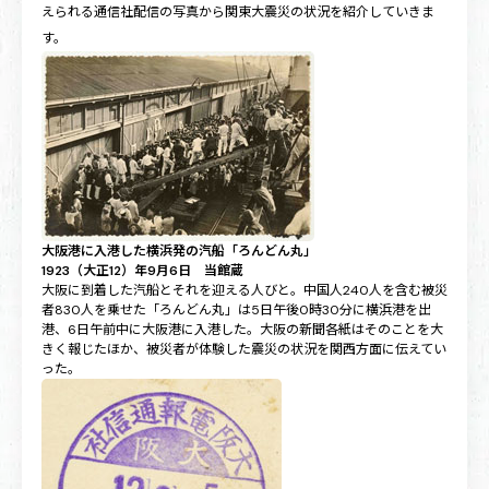
えられる通信社配信の写真から関東大震災の状況を紹介していきま
す。
大阪港に入港した横浜発の汽船「ろんどん丸」
1923（大正12）年9月6日 当館蔵
大阪に到着した汽船とそれを迎える人びと。中国人240人を含む被災
者830人を乗せた「ろんどん丸」は5日午後0時30分に横浜港を出
港、6日午前中に大阪港に入港した。大阪の新聞各紙はそのことを大
きく報じたほか、被災者が体験した震災の状況を関西方面に伝えてい
った。