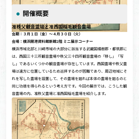
開催概要
准秩父観音霊場と准西国稲毛観音霊場
会期：３月１日（金）～４月３０日（火）
会場：横浜開港資料館新館2階 ミニ展示コーナー
横浜市域北部と川崎市域の大部分に該当する武蔵国橘樹郡・都筑郡に
は、西国三十三所観音霊場や秩父三十四所観音霊場の「移し」「写
し」であるいくつかの観音霊場が存在しています。西国霊場や秩父霊
場は遠方に位置しているため巡拝するのが困難であり、周辺地域にそ
れを写した霊場を設置して、その霊場を廻れば本体の霊場を廻るのと
同じ功徳を得られるという考え方です。今回の展示では、こうした観
音霊場の内、准秩父霊場と准西国稲毛霊場を紹介します。