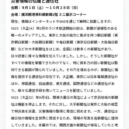
災害情報の伝播と通信社
会期：９月１日（土）～１０月２８日（日）
会場：横浜開港資料館新館2階 ミニ展示コーナー
現在、情報はインターネットやSNSを通じて瞬時に拡散しますが、
1925（大正14）年3月のラジオ放送開始以前は、新聞が速報性のある
唯一のメディアでした。東京と大阪の両方に拠点を持つ朝日新聞（東
京朝日新聞・大阪朝日新聞）や毎日新聞（東京日日新聞・大阪毎日新
聞）などの大手新聞社をはじめ、全国には数多くの新聞社があり、
日々読者に様々な情報を伝えていました。しかし、そうした新聞社が
すべての情報を掌握できたわけでなく、特に資本力の弱い新聞社は取
材できる範囲が限られていました。その穴を埋めるのが、新聞社に情
報を提供する通信社の存在です。大正期、東京には日本電報通信社の
ほか、帝国通信、自由通信、東方通信、国際通信などの通信社があ
り、様々な通信手段を用いてニュースを配信していました。
1923（大正12）年9月1日、関東大震災の発生によって京浜地域の新聞
社は機能を停止します。それに対し、大手新聞社は東京と大阪の相互
で特派員を派遣、災害情報の取得と発信に努めます。一方、通信社は
被災地の情報を全世界に発信するため、現場の写真を各新聞社に提供
していきました。本展示では、関西方面の新聞社が保有していたと考