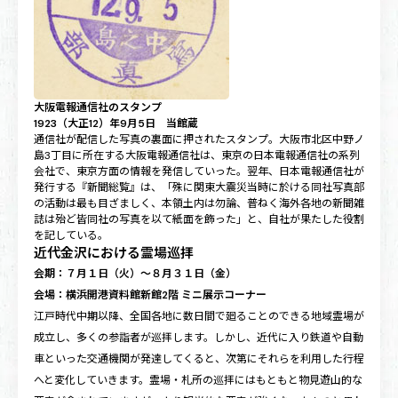
大阪電報通信社のスタンプ
1923（大正12）年9月5日 当館蔵
通信社が配信した写真の裏面に押されたスタンプ。大阪市北区中野ノ
島3丁目に所在する大阪電報通信社は、東京の日本電報通信社の系列
会社で、東京方面の情報を発信していった。翌年、日本電報通信社が
発行する『新聞総覧』は、「殊に関東大震災当時に於ける同社写真部
の活動は最も目ざましく、本領土内は勿論、普ねく海外各地の新聞雑
誌は殆ど皆同社の写真を以て紙面を飾った」と、自社が果たした役割
を記している。
近代金沢における霊場巡拝
会期：７月１日（火）～８月３１日（金）
会場：横浜開港資料館新館2階 ミニ展示コーナー
江戸時代中期以降、全国各地に数日間で廻ることのできる地域霊場が
成立し、多くの参詣者が巡拝します。しかし、近代に入り鉄道や自動
車といった交通機関が発達してくると、次第にそれらを利用した行程
へと変化していきます。霊場・札所の巡拝にはもともと物見遊山的な