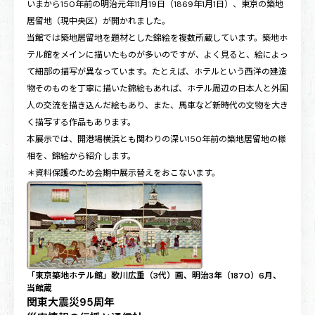
いまから150年前の明治元年11月19日（1869年1月1日）、東京の築地
居留地（現中央区）が開かれました。
当館では築地居留地を題材とした錦絵を複数所蔵しています。築地ホ
テル館をメインに描いたものが多いのですが、よく見ると、絵によっ
て細部の描写が異なっています。たとえば、ホテルという西洋の建造
物そのものを丁寧に描いた錦絵もあれば、ホテル周辺の日本人と外国
人の交流を描き込んだ絵もあり、また、馬車など新時代の文物を大き
く描写する作品もあります。
本展示では、開港場横浜とも関わりの深い150年前の築地居留地の様
相を、錦絵から紹介します。
＊資料保護のため会期中展示替えをおこないます。
「東京築地ホテル館」歌川広重（3代）画、明治3年（1870）6月、
当館蔵
関東大震災95周年