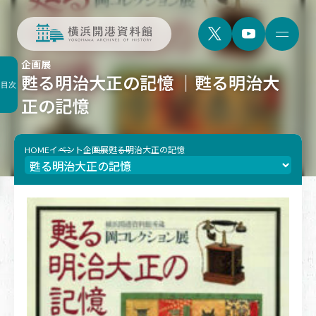
企画展
甦る明治大正の記憶 ｜甦る明治大
目次
正の記憶
HOME
イベント
企画展
甦る明治大正の記憶