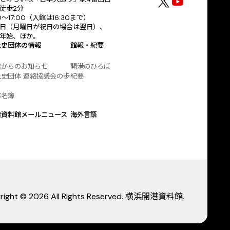
徒歩2分
30〜17:00（入館は16:30まで）
日（月曜日が祝日の場合は翌日）、
年始、ほか。
土史団体の情報
館報・紀要
協からのお知らせ
開港のひろば
史団体 連絡協議会の歩
紀要
体名簿
港資料館メールニュース
海外言語
right © 2026 All Rights Reserved. 横浜開港資料館.