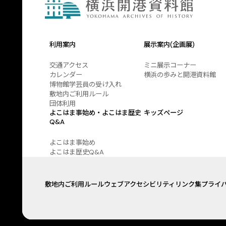
利用案内
展示案内(企画展)
交通アクセス
ミニ展示コーナー
カレンダー
横浜の歩みと開港資料館
博物館学芸員の受け入れ
敷地内ご利用ルール
団体利用
よこはま事始め・よこはま歴史
キッズページ
Q&A
よこはま事始め
よこはま歴史Q&A
敷地内ご利用ルール
ウェブアクセシビリティ
リンク集
プライ