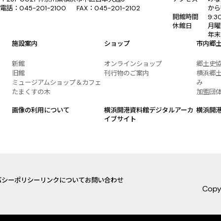
電話：045-201-2100 FAX：045-201-2102
から
開館時間
9:
休館日
月曜
年末
施設案内
ショップ
市内郷
新館
オンラインショップ
郷土史
旧館
刊行物のご案内
横浜郷土
ミュージアムショップ＆カフェ
み
たまくすの木
加盟団
画像の利用について
横浜開港資料館デジタルアーカ
横浜開
イブサイト
バシーポリシー
リンクについて
お問い合わせ
Copy