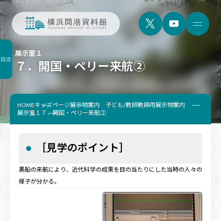
展示室１
目次
７．開国・ペリー来航②
HOME
キッズページ
展示物案内 子ども/教師
教師用展示物案内
展示室１
７．開国・ペリー来航②
［見学のポイント］
黒船の来航により、近代科学の成果を目の当たりにした当時の人々の
様子が分かる。