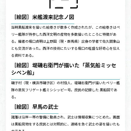
［絵図］米艦渡来記念ノ図
当時黒船渡来を描いた絵巻きが数多く作成されたが、この絵巻きはペ
リー艦隊が持参した西洋文明の産物を多数描いたところに特徴があ
る。編者の堀口貞明は上野国（現・群馬県）出身の学者で佐久間象山
とも交流があった。西洋の技術にたいする堀口の旺盛な好奇心を伝え
る資料である。
［絵図］堤磯右衛門が描いた「蒸気船ミッセ
シペン船」
磯子村（現・横浜市磯子区）の村役人、堤磯右衛門が描いたペリ－艦
隊の蒸気フリゲート艦ミシシッピー号。庶民の記録した 黒船図であ
る。
［絵図］早馬の武士
諸藩は沿岸一帯の警備に動員され、武士は情報収集につとめた。画面
は黒船見物をする庶民とは対照的に、連絡を急ぐ武士の姿を描いたも