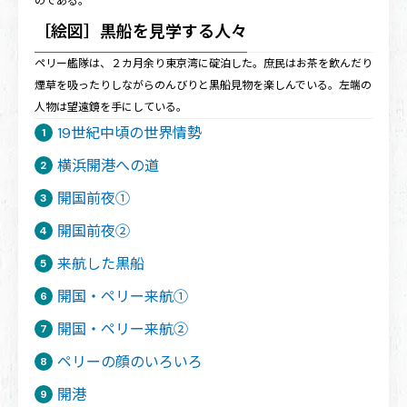
のである。
［絵図］黒船を見学する人々
ペリー艦隊は、２カ月余り東京湾に碇泊した。庶民はお茶を飲んだり
煙草を吸ったりしながらのんびりと黒船見物を楽しんでいる。左端の
人物は望遠鏡を手にしている。
19世紀中頃の世界情勢
横浜開港への道
開国前夜①
開国前夜②
来航した黒船
開国・ペリー来航①
開国・ペリー来航②
ペリーの顔のいろいろ
開港