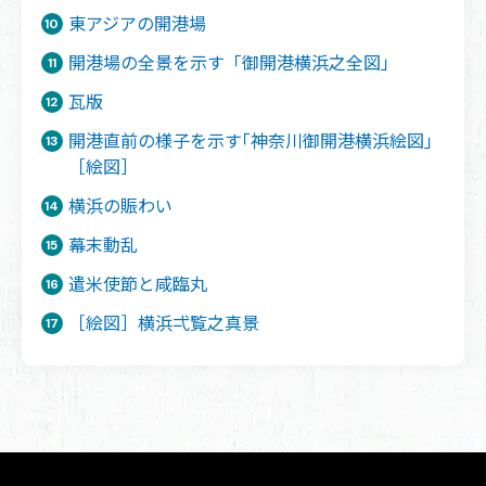
東アジアの開港場
開港場の全景を示す「御開港横浜之全図」
瓦版
開港直前の様子を示す｢神奈川御開港横浜絵図｣
［絵図］
横浜の賑わい
幕末動乱
遣米使節と咸臨丸
［絵図］横浜弌覧之真景