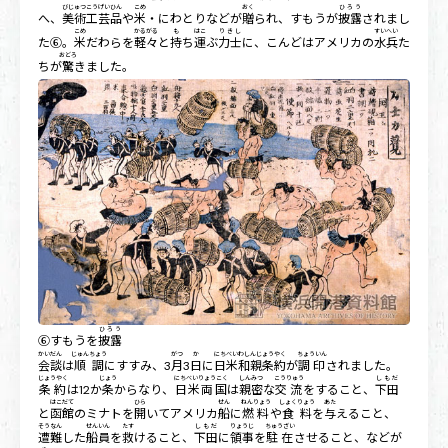
びじゅつこうげいひん
こめ
おく
ひろう
へ、
美術工芸品
や
米
・にわとりなどが
贈
られ、すもうが
披露
されまし
こめ
かるがる
も
はこ
りきし
すいへい
た⑥。
米
だわらを
軽々
と
持
ち
運
ぶ
力士
に、こんどはアメリカの
水兵
た
おどろ
ちが
驚
きました。
ひろう
⑥すもうを
披露
かいだん
じゅんちょう
がつ
か
にちべいわしんじょうやく
ちょういん
会談
は
順調
にすすみ、3
月
3
日
に
日米和親条約
が
調印
されました。
じょうやく
じょう
にちべいりょうこく
しんみつ
こうりゅう
しもだ
条約
は12か
条
からなり、
日米両国
は
親密
な
交流
をすること、
下田
はこだて
ひら
せん
ねんりょう
しょくりょう
あた
と
函館
のミナトを
開
いてアメリカ
船
に
燃料
や
食料
を
与
えること、
そうなん
せんいん
たす
しもだ
りょうじ
ちゅうざい
遭難
した
船員
を
救
けること、
下田
に
領事
を
駐在
させること、などが