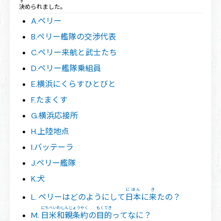
き
決
められました。
A.ペリー
B.ペリー艦隊の交渉代表
C.ペリー来航と武士たち
D.ペリー艦隊乗組員
E.横浜にくらすひとびと
F.たまくす
G.横浜応接所
H.上陸地点
I.バッテーラ
J.ペリー艦隊
K.犬
にほん
き
L. ペリーはどのようにして
日本
に
来
たの？
にちべい
わしんじょうやく
もくてき
M.
日米
和親条約
の
目的
ってなに？