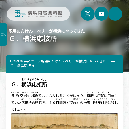
現場たんけん・ペリーが横浜にやってきた
目次
Ｇ．横浜応接所
HOME
キッズページ
現場たんけん・ペリーが横浜にやってきた
Ｇ．横浜応接所
よこはまおうせつじょ
Ｇ．
横浜応接所
じょうやくこうしょう
よこはま
き
ばくふ
うらが
ようい
条約交渉
が
横浜
でおこなわれることが
決
まり、
幕府
は
浦賀
に
用意
し
おうせつじょ
たてもの
かかん
げんざい
かながわけんちょうふきん
うつ
ていた
応接所
の
建物
を、１０
日間
ほどで
現在
の
神奈川県庁付近
に
移
し
ました①。