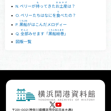
も
おみやげ
N. ペリーが
持
ってきた
お土産
は？
た
O. ペリーたちはなにを
食
べたの？
くろふね
P.
黒船
がはこんだメロディー
ぜんぶ
くろふねえまき
Q.
全部
みせます「
黒船絵巻
」
図版一覧
〒231-0021 神奈川県横浜市中区日本大通3