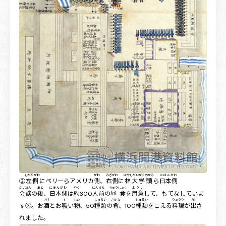
ひだりがわ
がわ
みぎがわ
はやしだいがくのかみ
にほんがわ
②
左側
にペリーらアメリカ
側
、
右側
に
林大学頭
ら
日本側
かいだん
あと
にほんがわ
やく
にんまえ
ちゅうしょく
ようい
会談
の
後
、
日本側
は
約
300
人前
の
昼食
を
用意
して、もてなしていま
さけ
す
もの
しゅるい
さかな
しゅるい
りょうり
だ
す③。お
酒
とお
吸
い
物
、50
種類
の
肴
、100
種類
をこえる
料理
が
出
さ
れました。