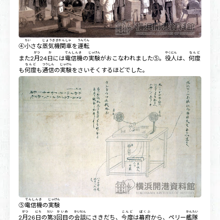
ちい
じょうききかんしゃ
うんてん
④
小
さな
蒸気機関車
を
運転
がつ
か
でんしんき
じっけん
やくにん
なんど
また2
月
24
日
には
電信機
の
実験
がおこなわれました⑤。
役人
は、
何度
なんど
つうしん
じっけん
も
何度
も
通信
の
実験
をさいそくするほどでした。
でんしんき
じっけん
⑤
電信機
の
実験
がつ
にち
だい
かいめ
かいだん
こんど
ばくふ
かんたい
2
月
26
日
の
第
3
回目
の
会談
にさきだち、
今度
は
幕府
から、ペリー
艦隊