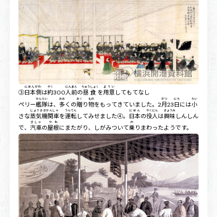
にほんがわ
やく
にんまえ
ちゅうしょく
ようい
③
日本側
は
約
300
人前
の
昼食
を
用意
してもてなし
かんたい
おお
おく
もの
がつ
にち
ちい
ペリー
艦隊
は、
多
くの
贈
り
物
をもってきていました。2
月
23
日
には
小
じょうききかんしゃ
うんてん
にほん
やくにん
きょうみ
さな
蒸気機関車
を
運転
してみせました④。
日本
の
役人
は
興味
しんしん
きしゃ
やね
の
で、
汽車
の
屋根
にまたがり、しがみついて
乗
りまわったようです。