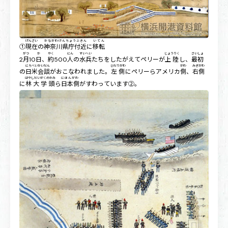
げんざい
かながわけんちょうふきん
いてん
①
現在
の
神奈川県庁付近
に
移転
がつ
か
やく
にん
すいへい
じょうりく
さいしょ
2
月
10
日
、
約
500
人
の
水兵
たちをしたがえてペリーが
上陸
し、
最初
にちべいかいだん
ひだりがわ
がわ
みぎがわ
の
日米会談
がおこなわれました。
左側
にペリーらアメリカ
側
、
右側
はやしだいがくのかみ
にほんがわ
に
林大学頭
ら
日本側
がすわっています②。